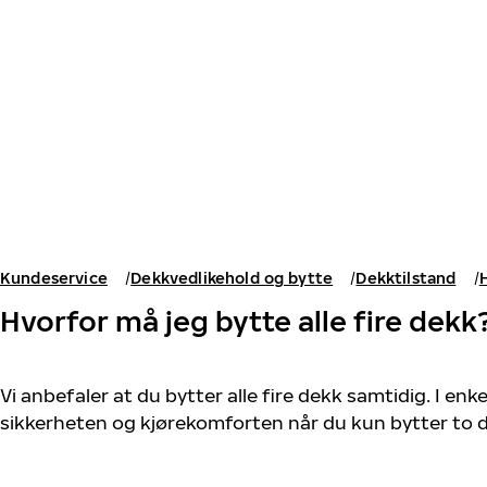
Gå videre til hovedsiden
Hjem
Kundeservice
Dekkvedlikehold og bytte
Dekktilstand
H
Hvorfor må jeg bytte alle fire dekk
Vi anbefaler at du bytter alle fire dekk samtidig. I enke
sikkerheten og kjørekomforten når du kun bytter to 