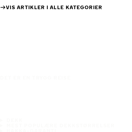
VIS ARTIKLER I ALLE KATEGORIER
DET ER EN TRYGG REISE
DEKK
MEST POPULÆRE DEKKSTØRRELSER
HAKKA-GARANTI