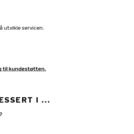
å utvikle servicen.
g til kundestøtten.
SSERT I ...
?