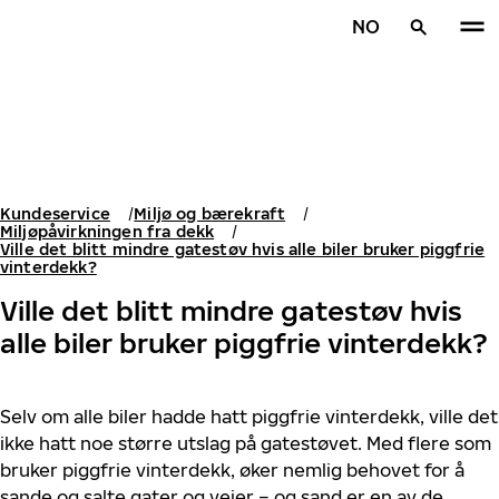
Gå videre til hovedsiden
NO
Hjem
Kundeservice
Miljø og bærekraft
Miljøpåvirkningen fra dekk
Ville det blitt mindre gatestøv hvis alle biler bruker piggfrie
vinterdekk?
Ville det blitt mindre gatestøv hvis
alle biler bruker piggfrie vinterdekk?
Selv om alle biler hadde hatt piggfrie vinterdekk, ville det
ikke hatt noe større utslag på gatestøvet. Med flere som
bruker piggfrie vinterdekk, øker nemlig behovet for å
sande og salte gater og veier – og sand er en av de