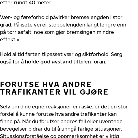
etter rundt 40 meter.
Vær- og føreforhold påvirker bremselengden i stor
grad. På isete vei er stoppelengden langt lengre enn
på tørr asfalt, noe som gjør bremsingen mindre
effektiv.
Hold alltid farten tilpasset vær og siktforhold. Sørg
også for å
holde god avstand
til bilen foran.
FORUTSE HVA ANDRE
TRAFIKANTER VIL GJØRE
Selv om dine egne reaksjoner er raske, er det en stor
fordel å kunne forutse hva andre trafikanter kan
finne på. Når du forutser andres feil eller uventede
bevegelser bidrar du til å unngå farlige situasjoner.
Situasjonsforståelse og oppmerksomhet er viktig