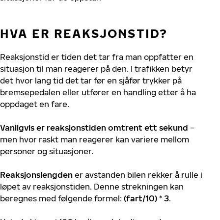
HVA ER REAKSJONSTID?
Reaksjonstid er tiden det tar fra man oppfatter en
situasjon til man reagerer på den. I trafikken betyr
det hvor lang tid det tar før en sjåfør trykker på
bremsepedalen eller utfører en handling etter å ha
oppdaget en fare.
Vanligvis er reaksjonstiden omtrent ett sekund
–
men hvor raskt man reagerer kan variere mellom
personer og situasjoner.
Reaksjonslengden
er avstanden bilen rekker å rulle i
løpet av reaksjonstiden. Denne strekningen kan
beregnes med følgende formel:
(fart/10) * 3
.