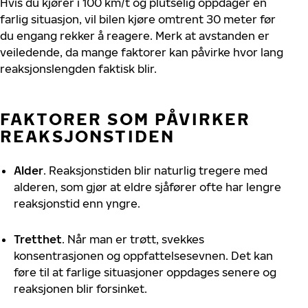
Hvis du kjører i 100 km/t og plutselig oppdager en
farlig situasjon, vil bilen kjøre omtrent 30 meter før
du engang rekker å reagere. Merk at avstanden er
veiledende, da mange faktorer kan påvirke hvor lang
reaksjonslengden faktisk blir.
FAKTORER SOM PÅVIRKER
REAKSJONSTIDEN
Alder
. Reaksjonstiden blir naturlig tregere med
alderen, som gjør at eldre sjåfører ofte har lengre
reaksjonstid enn yngre.
Tretthet
. Når man er trøtt, svekkes
konsentrasjonen og oppfattelsesevnen. Det kan
føre til at farlige situasjoner oppdages senere og
reaksjonen blir forsinket.