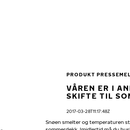
Gå videre til hovedsiden
Hjem
PRODUKT PRESSEME
VÅREN ER I A
SKIFTE TIL S
2017-03-28T11:17:48Z
Snøen smelter og temperaturen stiger
sommerdekk. Imidlertid må du hus