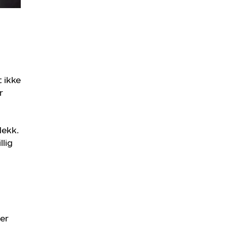
 ikke
r
dekk.
llig
ler