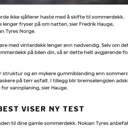
burde ikke sjåfører haste med å skifte til sommerdekk.
kke lenger fryser på om natten, sier Fredrik Hauge,
an Tyres Norge.
jøre med vinterdekk lenger enn nødvendig. Selv om det
ommerdekk på bilen din, så er dette helt avgjørende fo
er struktur og en mykere gummiblanding enn sommer
raskere på tørr asfalt. I tillegg blir bremselengden adski
 for vannplaning, sier Hauge.
BEST VISER NY TEST
anden til dine gamle sommerdekk. Nokian Tyres anbefa