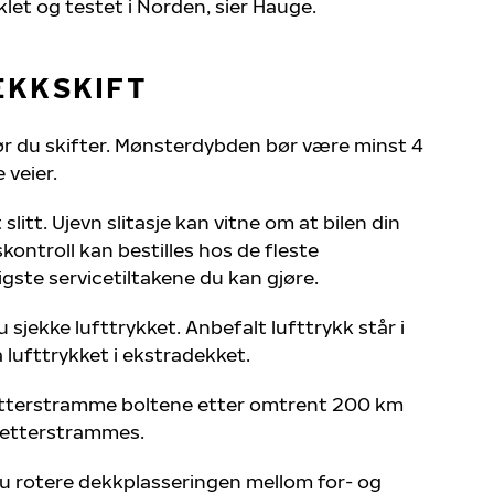
klet og testet i Norden, sier Hauge.
EKKSKIFT
r du skifter. Mønsterdybden bør være minst 4
 veier.
litt. Ujevn slitasje kan vitne om at bilen din
ngskontroll kan bestilles hos de fleste
tigste servicetiltakene du kan gjøre.
jekke lufttrykket. Anbefalt lufttrykk står i
lufttrykket i ekstradekket.
etterstramme boltene etter omtrent 200 km
å etterstrammes.
du rotere dekkplasseringen mellom for- og