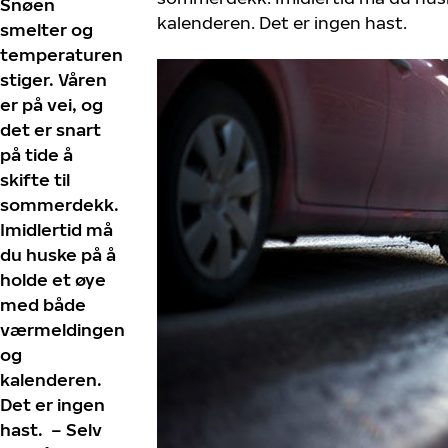
Snøen
kalenderen. Det er ingen hast.
smelter og
temperaturen
stiger. Våren
er på vei, og
det er snart
på tide å
skifte til
sommerdekk.
Imidlertid må
du huske på å
holde et øye
med både
værmeldingen
og
kalenderen.
Det er ingen
hast. – Selv