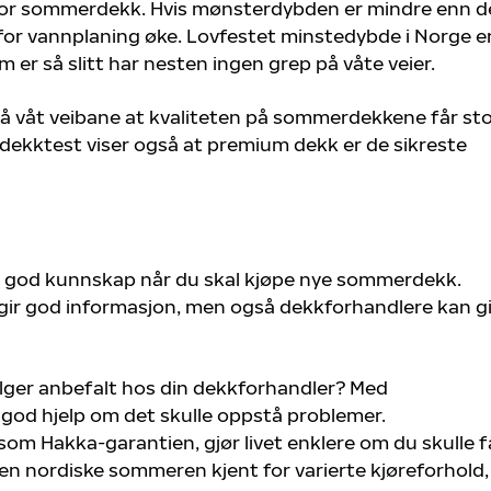
or sommerdekk. Hvis mønsterdybden er mindre enn d
 for vannplaning øke. Lovfestet minstedybde i Norge er
r så slitt har nesten ingen grep på våte veier.
på våt veibane at kvaliteten på sommerdekkene får st
ekktest viser også at premium dekk er de sikreste
v god kunnskap når du skal kjøpe nye sommerdekk.
 gir god informasjon, men også dekkforhandlere kan g
felger anbefalt hos din dekkforhandler? Med
 god hjelp om det skulle oppstå problemer.
k som Hakka-garantien, gjør livet enklere om du skulle f
 den nordiske sommeren kjent for varierte kjøreforhold,