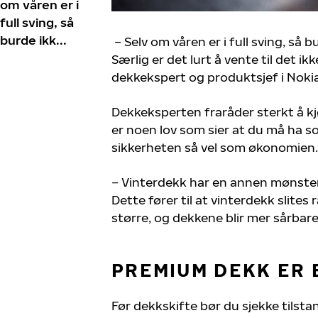
om våren er i
full sving, så
burde ikk...
– Selv om våren er i full sving, så 
Særlig er det lurt å vente til det i
dekkekspert og produktsjef i Noki
Dekkeksperten fraråder sterkt å k
er noen lov som sier at du må ha s
sikkerheten så vel som økonomien.
– Vinterdekk har en annen mønst
Dette fører til at vinterdekk slites 
større, og dekkene blir mer sårbare
PREMIUM DEKK ER 
Før dekkskifte bør du sjekke tilst