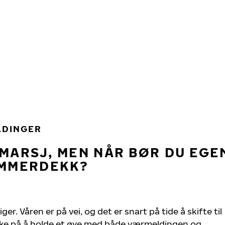
LDINGER
NMARSJ, MEN NÅR BØR DU EGE
OMMERDEKK?
. Våren er på vei, og det er snart på tide å skifte til
ke på å holde et øye med både værmeldingen og