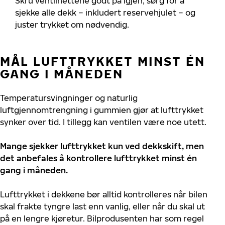
Skru ventilhettene godt på igjen, sørg for å
sjekke alle dekk – inkludert reservehjulet – og
juster trykket om nødvendig.
MÅL LUFTTRYKKET MINST ÉN
GANG I MÅNEDEN
Temperatursvingninger og naturlig
luftgjennomtrengning i gummien gjør at lufttrykket
synker over tid. I tillegg kan ventilen være noe utett.
Mange sjekker lufttrykket kun ved dekkskift, men
det anbefales å kontrollere lufttrykket minst én
gang i måneden.
Lufttrykket i dekkene bør alltid kontrolleres når bilen
skal frakte tyngre last enn vanlig, eller når du skal ut
på en lengre kjøretur. Bilprodusenten har som regel