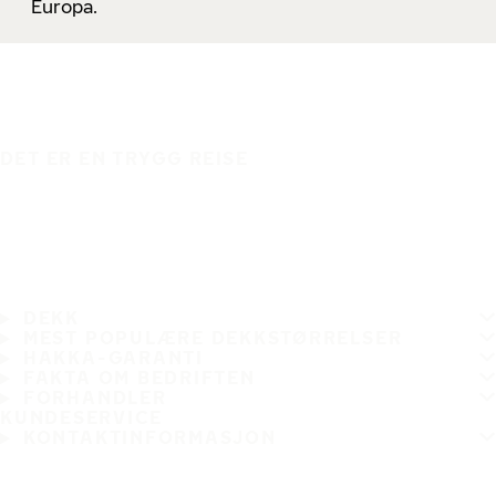
Europa.
DET ER EN TRYGG REISE
DEKK
MEST POPULÆRE DEKKSTØRRELSER
HAKKA-GARANTI
FAKTA OM BEDRIFTEN
FORHANDLER
KUNDESERVICE
KONTAKTINFORMASJON