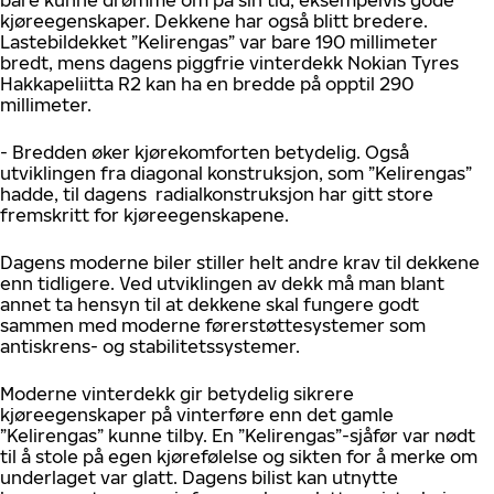
bare kunne drømme om på sin tid, eksempelvis gode
kjøreegenskaper. Dekkene har også blitt bredere.
Lastebildekket ”Kelirengas” var bare 190 millimeter
bredt, mens dagens piggfrie vinterdekk Nokian Tyres
Hakkapeliitta R2 kan ha en bredde på opptil 290
millimeter.
- Bredden øker kjørekomforten betydelig. Også
utviklingen fra diagonal konstruksjon, som ”Kelirengas”
hadde, til dagens radialkonstruksjon har gitt store
fremskritt for kjøreegenskapene.
Dagens moderne biler stiller helt andre krav til dekkene
enn tidligere. Ved utviklingen av dekk må man blant
annet ta hensyn til at dekkene skal fungere godt
sammen med moderne førerstøttesystemer som
antiskrens- og stabilitetssystemer.
Moderne vinterdekk gir betydelig sikrere
kjøreegenskaper på vinterføre enn det gamle
”Kelirengas” kunne tilby. En ”Kelirengas”-sjåfør var nødt
til å stole på egen kjørefølelse og sikten for å merke om
underlaget var glatt. Dagens bilist kan utnytte