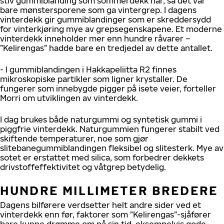
stiv gummiblanding som sommerdekk har, så det var
bare mønstersporene som ga vintergrep. I dagens
vinterdekk gir gummiblandinger som er skreddersydd
for vinterkjøring mye av grepsegenskapene. Et moderne
vinterdekk inneholder mer enn hundre råvarer –
”Kelirengas” hadde bare en tredjedel av dette antallet.
- I gummiblandingen i Hakkapeliitta R2 finnes
mikroskopiske partikler som ligner krystaller. De
fungerer som innebygde pigger på isete veier, forteller
Morri om utviklingen av vinterdekk.
I dag brukes både naturgummi og syntetisk gummi i
piggfrie vinterdekk. Naturgummien fungerer stabilt ved
skiftende temperaturer, noe som gjør
slitebanegummiblandingen fleksibel og slitesterk. Mye av
sotet er erstattet med silica, som forbedrer dekkets
drivstoffeffektivitet og våtgrep betydelig.
HUNDRE MILLIMETER BREDERE
Dagens bilførere verdsetter helt andre sider ved et
vinterdekk enn før, faktorer som ”Kelirengas”-sjåfører