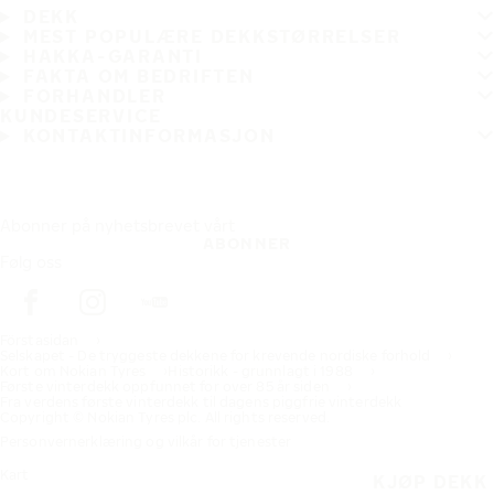
DEKK
MEST POPULÆRE DEKKSTØRRELSER
HAKKA-GARANTI
FAKTA OM BEDRIFTEN
FORHANDLER
KUNDESERVICE
KONTAKTINFORMASJON
Abonner på nyhetsbrevet vårt
ABONNER
Følg oss
Förstasidan
Selskapet - De tryggeste dekkene for krevende nordiske forhold
Kort om Nokian Tyres
Historikk - grunnlagt i 1988
Første vinterdekk oppfunnet for over 85 år siden
Fra verdens første vinterdekk til dagens piggfrie vinterdekk
Copyright © Nokian Tyres plc. All rights reserved.
Personvernerklæring og vilkår for tjenester
Kart
KJØP DEKK