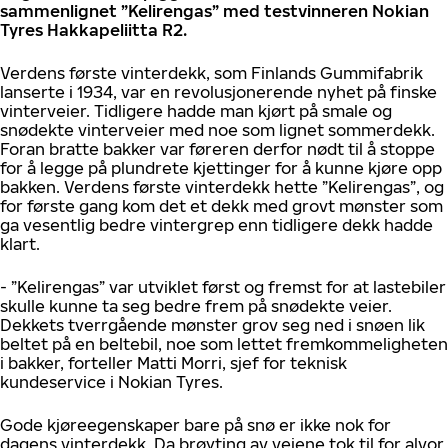
sammenlignet ”Kelirengas” med testvinneren Nokian
Tyres Hakkapeliitta R2.
Verdens første vinterdekk, som Finlands Gummifabrik
lanserte i 1934, var en revolusjonerende nyhet på finske
vinterveier. Tidligere hadde man kjørt på smale og
snødekte vinterveier med noe som lignet sommerdekk.
Foran bratte bakker var føreren derfor nødt til å stoppe
for å legge på plundrete kjettinger for å kunne kjøre opp
bakken. Verdens første vinterdekk hette ”Kelirengas”, og
for første gang kom det et dekk med grovt mønster som
ga vesentlig bedre vintergrep enn tidligere dekk hadde
klart.
- ”Kelirengas” var utviklet først og fremst for at lastebiler
skulle kunne ta seg bedre frem på snødekte veier.
Dekkets tverrgående mønster grov seg ned i snøen lik
beltet på en beltebil, noe som lettet fremkommeligheten
i bakker, forteller Matti Morri, sjef for teknisk
kundeservice i Nokian Tyres.
Gode kjøreegenskaper bare på snø er ikke nok for
dagens vinterdekk. Da brøyting av veiene tok til for alvor,