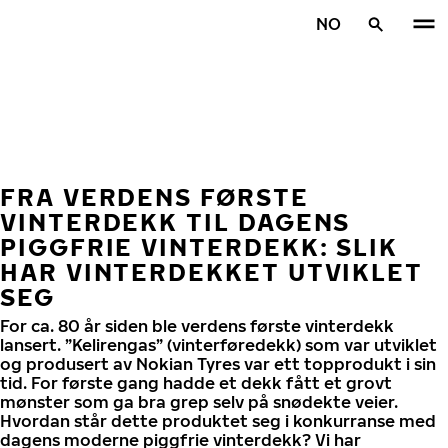
Gå videre til hovedsiden
NO
Hjem
FRA VERDENS FØRSTE
VINTERDEKK TIL DAGENS
PIGGFRIE VINTERDEKK: SLIK
HAR VINTERDEKKET UTVIKLET
SEG
For ca. 80 år siden ble verdens første vinterdekk
lansert. ”Kelirengas” (vinterføredekk) som var utviklet
og produsert av Nokian Tyres var ett topprodukt i sin
tid. For første gang hadde et dekk fått et grovt
mønster som ga bra grep selv på snødekte veier.
Hvordan står dette produktet seg i konkurranse med
dagens moderne piggfrie vinterdekk? Vi har