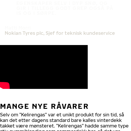
EGENSKAPER SELV I DYP SNØ, OG
GIR I TILLEGG GODT GREP OGSÅ PÅ
IS OG I SØRPE.
Matti Morri
Nokian Tyres plc, Sjef for teknisk kundeservice
MANGE NYE RÅVARER
Selv om ”Kelirengas” var et unikt produkt for sin tid, så
kan det etter dagens standard bare kalles vinterdekk
takket være mønsteret. ”Kelirengas” hadde samme type