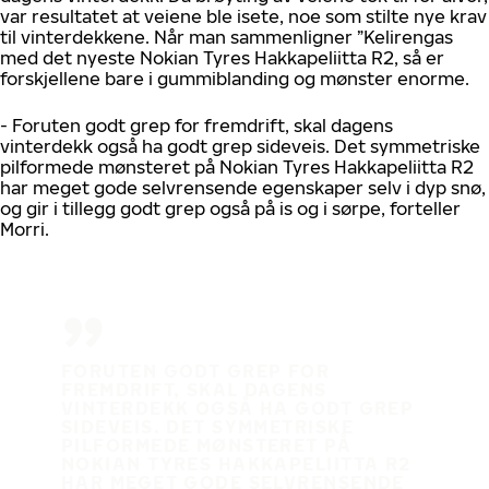
var resultatet at veiene ble isete, noe som stilte nye krav
til vinterdekkene. Når man sammenligner ”Kelirengas
med det nyeste Nokian Tyres Hakkapeliitta R2, så er
forskjellene bare i gummiblanding og mønster enorme.
- Foruten godt grep for fremdrift, skal dagens
vinterdekk også ha godt grep sideveis. Det symmetriske
pilformede mønsteret på Nokian Tyres Hakkapeliitta R2
har meget gode selvrensende egenskaper selv i dyp snø,
og gir i tillegg godt grep også på is og i sørpe, forteller
Morri.
FORUTEN GODT GREP FOR
FREMDRIFT, SKAL DAGENS
VINTERDEKK OGSÅ HA GODT GREP
SIDEVEIS. DET SYMMETRISKE
PILFORMEDE MØNSTERET PÅ
NOKIAN TYRES HAKKAPELIITTA R2
HAR MEGET GODE SELVRENSENDE