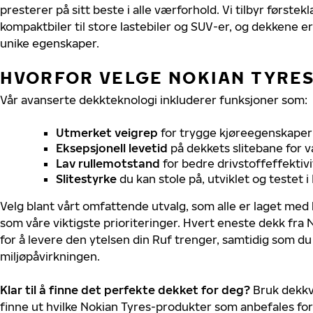
presterer på sitt beste i alle værforhold. Vi tilbyr førstekl
kompaktbiler til store lastebiler og SUV-er, og dekkene er
unike egenskaper.
HVORFOR VELGE NOKIAN TYRES 
Vår avanserte dekkteknologi inkluderer funksjoner som:
Utmerket veigrep
for trygge kjøreegenskaper 
Eksepsjonell levetid
på dekkets slitebane for v
Lav rullemotstand
for bedre drivstoffeffektivi
Slitestyrke
du kan stole på, utviklet og testet 
Velg blant vårt omfattende utvalg, som alle er laget med
som våre viktigste prioriteringer. Hvert eneste dekk fra 
for å levere den ytelsen din Ruf trenger, samtidig som d
miljøpåvirkningen.
Klar til å finne det perfekte dekket for deg?
Bruk dekkv
finne ut hvilke Nokian Tyres-produkter som anbefales for