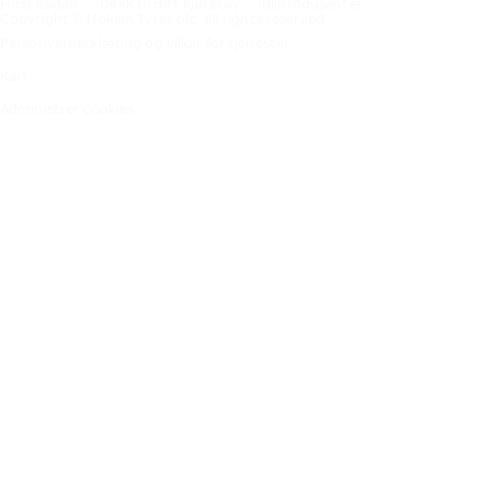
Förstasidan
Dekk til ditt kjøretøy
Bilprodusenter
Copyright © Nokian Tyres plc. All rights reserved.
Personvernerklæring og vilkår for tjenester
Kart
Administrer cookies