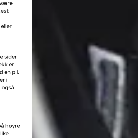
 være
test
eller
e sider
ekk er
 en pil.
er i
n også
på høyre
like