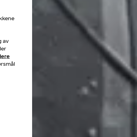
ekkene
g av
ler
lere
ørsmål