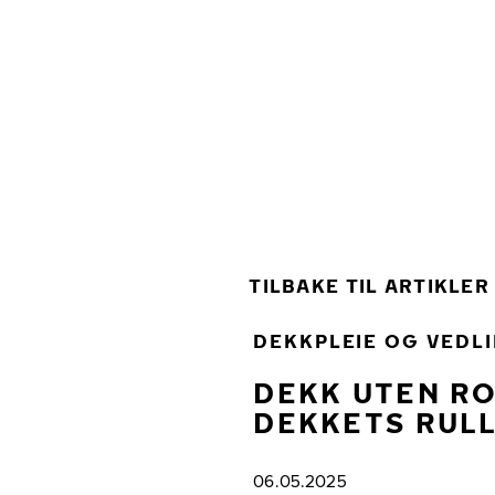
Gå videre til hovedsiden
Hjem
TILBAKE TIL ARTIKLER
DEKKPLEIE OG VEDL
DEKK UTEN RO
DEKKETS RUL
06.05.2025