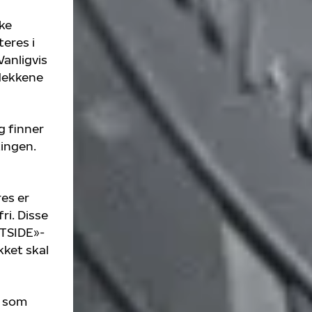
ke
eres i
anligvis
 dekkene
g finner
ingen.
es er
ri. Disse
UTSIDE»-
ket skal
r som