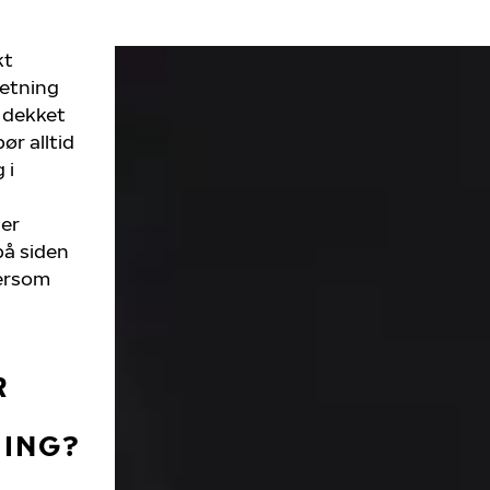
kt
retning
 dekket
ør alltid
 i
 er
på siden
dersom
R
ING?