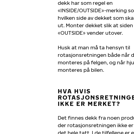
dekk har som regel en
«INSIDE/OUTSIDE»-merking so
hvilken side av dekket som ska
ut. Monter dekket slik at side
«OUTSIDE» vender utover.
Husk at man må ta hensyn til
rotasjonsretningen både når 
monteres på felgen, og når hj
monteres på bilen.
HVA HVIS
ROTASJONSRETNING
IKKE ER MERKET?
Det finnes dekk fra noen pro
der rotasjonsretningen ikke er
det hele tatt. I de tilfellene er