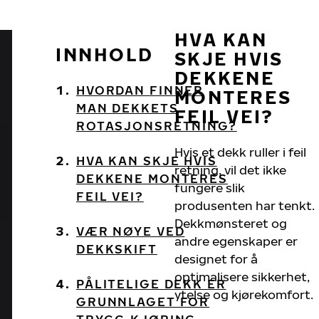
HVA KAN
INNHOLD
SKJE HVIS
DEKKENE
HVORDAN FINNER
MONTERES
MAN DEKKETS
FEIL VEI?
ROTASJONSRETNING?
Hvis et dekk ruller i feil
HVA KAN SKJE HVIS
retning, vil det ikke
DEKKENE MONTERES
fungere slik
FEIL VEI?
produsenten har tenkt.
Dekkmønsteret og
VÆR NØYE VED
andre egenskaper er
DEKKSKIFT
designet for å
optimalisere sikkerhet,
PÅLITELIGE DEKK ER
ytelse og kjørekomfort.
GRUNNLAGET FOR