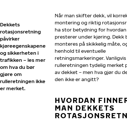
Når man skifter dekk, vil korre
montering og riktig rotasjons
Dekkets
ha stor betydning for hvordan
rotasjonsretning
presterer under kjøring. Dekk b
påvirker
monteres på skikkelig måte, og
kjøreegenskapene
henhold til eventuelle
og sikkerheten i
retningsmarkeringer. Vanligvis
trafikken – les mer
rulleretningen tydelig merket 
om hva du bør
av dekket – men hva gjør du 
gjøre om
den ikke er angitt?
rulleretningen ikke
er merket.
HVORDAN FINNE
MAN DEKKETS
ROTASJONSRETN