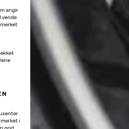
m angir
l vende
n merket
dekket
ulene
EN
dusenter
 merket i
 en god