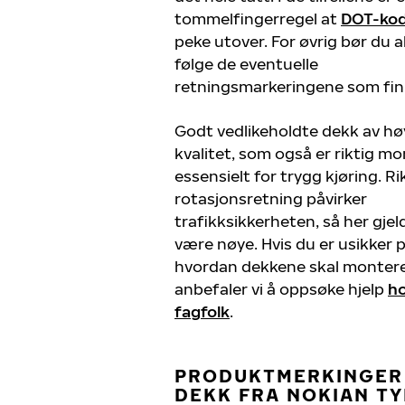
tommelfingerregel at
DOT-ko
peke utover. For øvrig bør du al
følge de eventuelle
retningsmarkeringene som fi
Godt vedlikeholdte dekk av hø
kvalitet, som også er riktig mo
essensielt for trygg kjøring. Ri
rotasjonsretning påvirker
trafikksikkerheten, så her gjel
være nøye. Hvis du er usikker 
hvordan dekkene skal montere
anbefaler vi å oppsøke hjelp
h
fagfolk
.
PRODUKTMERKINGER
DEKK FRA NOKIAN T