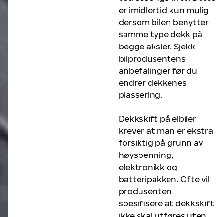
er imidlertid kun mulig
dersom bilen benytter
samme type dekk på
begge aksler. Sjekk
bilprodusentens
anbefalinger før du
endrer dekkenes
plassering.
Dekkskift på elbiler
krever at man er ekstra
forsiktig på grunn av
høyspenning,
elektronikk og
batteripakken. Ofte vil
produsenten
spesifisere at dekkskift
ikke skal utføres uten