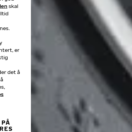
den
skal
ltid
nnes.
y
ntert, er
ktig
der det å
på
s,
os
 PÅ
YRES