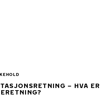
IKEHOLD
TASJONSRETNING – HVA ER
LERETNING?