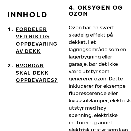
4. OKSYGEN OG
INNHOLD
OZON
Ozon har en svært
FORDELER
skadelig effekt på
VED RIKTIG
dekket. I et
OPPBEVARING
lagringsområde som en
AV DEKK
lagerbygning eller
garasje, bør det ikke
HVORDAN
være utstyr som
SKAL DEKK
genererer ozon. Dette
OPPBEVARES?
inkluderer for eksempel
fluorescerende eller
kvikksølvlamper, elektrisk
utstyr med høy
spenning, elektriske
motorer og annet
elektrisk utstyr som kan