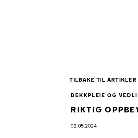
Gå videre til hovedsiden
Hjem
TILBAKE TIL ARTIKLER
DEKKPLEIE OG VEDL
RIKTIG OPPBE
02.05.2024