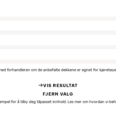
d med forhandleren om de anbefalte dekkene er egnet for kjøretøyet
VIS RESULTAT
FJERN VALG
empel for å tilby deg tilpasset innhold. Les mer om hvordan vi be