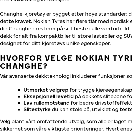
Changhe-kjøretøy er bygget etter høye standarder; 
dette kravet. Nokian Tyres har flere tiår med nordisk e
din Changhe presterer på sitt beste i alle værforhold. 
dekk for alt fra kompaktbiler til store lastebiler og S
designet for ditt kjøretøys unike egenskaper.
HVORFOR VELGE NOKIAN TYRE
CHANGHE?
Vår avanserte dekkteknologi inkluderer funksjoner s
Utmerket veigrep
for trygge kjøreegenskape
Eksepsjonell levetid
på dekkets slitebane for
Lav rullemotstand
for bedre drivstoffeffekt
Slitestyrke
du kan stole på, utviklet og test
Velg blant vårt omfattende utvalg, som alle er laget
sikkerhet som våre viktigste prioriteringer. Hvert ene