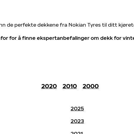
nn de perfekte dekkene fra Nokian Tyres til ditt kjøre
for for å finne ekspertanbefalinger om dekk for vin
2020
2010
2000
2025
2023
2021