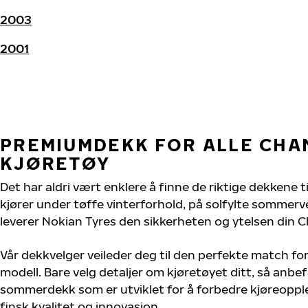
2003
2001
PREMIUMDEKK FOR ALLE CH
KJØRETØY
Det har aldri vært enklere å finne de riktige dekkene 
kjører under tøffe vinterforhold, på solfylte sommervei
leverer Nokian Tyres den sikkerheten og ytelsen din C
Vår dekkvelger veileder deg til den perfekte match fo
modell. Bare velg detaljer om kjøretøyet ditt, så anbefa
sommerdekk som er utviklet for å forbedre kjøreoppl
finsk kvalitet og innovasjon.