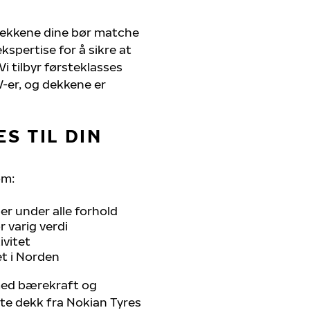
dekkene dine bør matche
kspertise for å sikre at
Vi tilbyr førsteklasses
UV-er, og dekkene er
S TIL DIN
om:
r under alle forhold
 varig verdi
ivitet
et i Norden
 med bærekraft og
ste dekk fra Nokian Tyres