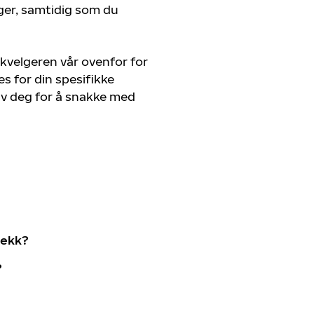
ger, samtidig som du
kvelgeren vår ovenfor for
s for din spesifikke
av deg for å snakke med
dekk?
?