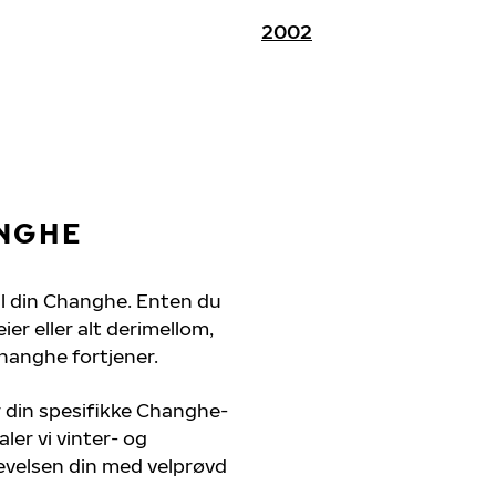
2002
ANGHE
til din Changhe. Enten du
er eller alt derimellom,
hanghe fortjener.
r din spesifikke Changhe-
ler vi vinter- og
evelsen din med velprøvd