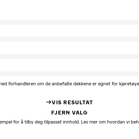
d med forhandleren om de anbefalte dekkene er egnet for kjøretøyet
VIS RESULTAT
FJERN VALG
empel for å tilby deg tilpasset innhold. Les mer om hvordan vi be