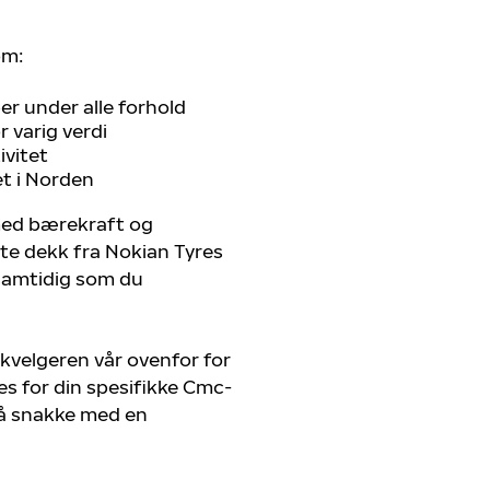
om:
r under alle forhold
 varig verdi
ivitet
et i Norden
 med bærekraft og
ste dekk fra Nokian Tyres
 samtidig som du
kvelgeren vår ovenfor for
es for din spesifikke Cmc-
r å snakke med en