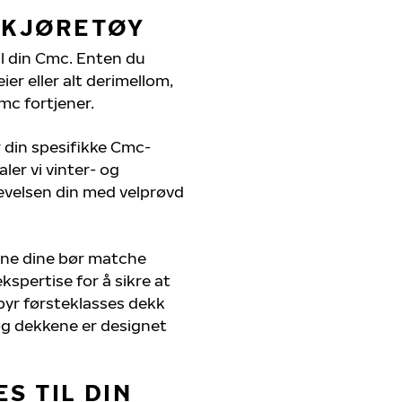
 KJØRETØY
il din Cmc. Enten du
er eller alt derimellom,
mc fortjener.
r din spesifikke Cmc-
ler vi vinter- og
evelsen din med velprøvd
ene dine bør matche
kspertise for å sikre at
lbyr førsteklasses dekk
, og dekkene er designet
S TIL DIN