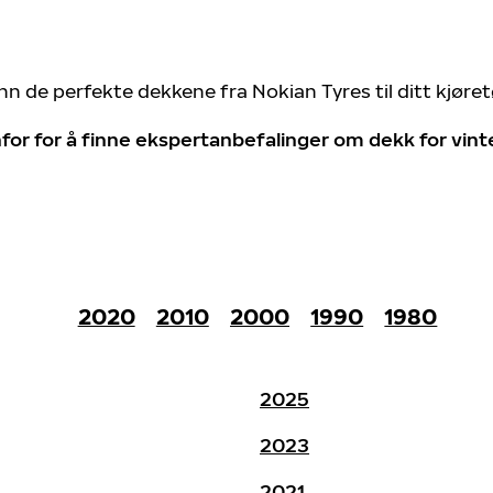
nn de perfekte dekkene fra Nokian Tyres til ditt kjøre
for for å finne ekspertanbefalinger om dekk for vin
2020
2010
2000
1990
1980
2025
2023
2021