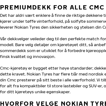
PREMIUMDEKK FOR ALLE CMC
Det har aldri vært enklere å finne de riktige dekkene t
kjører under tøffe vinterforhold, på solfylte sommervei
leverer Nokian Tyres den sikkerheten og ytelsen din C
Vår dekkvelger veileder deg til den perfekte match fo
modell. Bare velg detaljer om kjøretøyet ditt, så anbefa
sommerdekk som er utviklet for å forbedre kjøreoppl
finsk kvalitet og innovasjon.
Cmc-kjøretøy er bygget etter høye standarder; dekk
dette kravet. Nokian Tyres har flere tiår med nordisk e
din Cmc presterer på sitt beste i alle værforhold. Vi ti
for alt fra kompaktbiler til store lastebiler og SUV-er
for ditt kjøretøys unike egenskaper.
HVORFOR VELGE NOKIAN TYRE