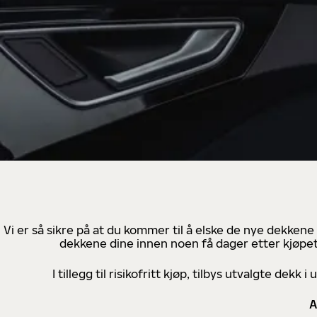
Vi er så sikre på at du kommer til å elske de nye dekkene
dekkene dine innen noen få dager etter kjøpet
I tillegg til risikofritt kjøp, tilbys utvalgte de
A