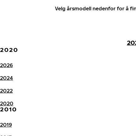
Velg årsmodell nedenfor for å f
20
2020
2026
2024
2022
2020
2010
2019