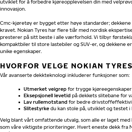
utviklet for å forbedre kjøreopplevelsen din med velprøvd
innovasjon.
Cmc-kjøretøy er bygget etter høye standarder; dekkene
kravet. Nokian Tyres har flere tiår med nordisk ekspertise
presterer på sitt beste i alle værforhold. Vi tilbyr førstekl
kompaktbiler til store lastebiler og SUV-er, og dekkene er
unike egenskaper.
HVORFOR VELGE NOKIAN TYRES 
Vår avanserte dekkteknologi inkluderer funksjoner som:
Utmerket veigrep
for trygge kjøreegenskaper 
Eksepsjonell levetid
på dekkets slitebane for v
Lav rullemotstand
for bedre drivstoffeffektivi
Slitestyrke
du kan stole på, utviklet og testet 
Velg blant vårt omfattende utvalg, som alle er laget med
som våre viktigste prioriteringer. Hvert eneste dekk fra 