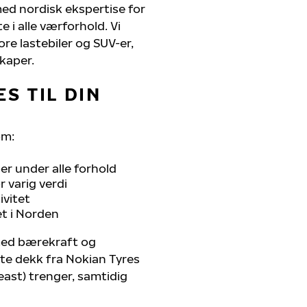
med nordisk ekspertise for
 i alle værforhold. Vi
ore lastebiler og SUV-er,
kaper.
S TIL DIN
om:
r under alle forhold
 varig verdi
ivitet
et i Norden
 med bærekraft og
ste dekk fra Nokian Tyres
east) trenger, samtidig