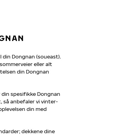
NGNAN
il din Dongnan (soueast).
 sommerveier eller alt
ytelsen din Dongnan
r din spesifikke Dongnan
 så anbefaler vi vinter-
pplevelsen din med
ndarder; dekkene dine