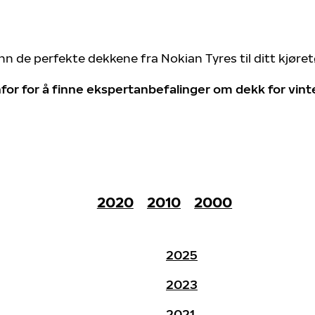
nn de perfekte dekkene fra Nokian Tyres til ditt kjøre
for for å finne ekspertanbefalinger om dekk for vin
2020
2010
2000
2025
2023
2021