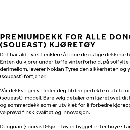
PREMIUMDEKK FOR ALLE DO
(SOUEAST) KJØRETØY
Det har aldri vært enklere å finne de riktige dekkene t
Enten du kjører under tøffe vinterforhold, på solfylte
derimellom, leverer Nokian Tyres den sikkerheten og 
(soueast) fortjener.
Vår dekkvelger veileder deg til den perfekte match fo
(soueast)-modell. Bare velg detaljer om kjøretøyet ditt,
og sommerdekk som er utviklet for å forbedre kjøreo
velprøvd finsk kvalitet og innovasjon.
Dongnan (soueast)-kjøretøy er bygget etter høye sta