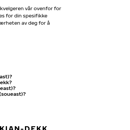
kvelgeren vår ovenfor for
s for din spesifikke
nærheten av deg for å
ast)?
dekk?
ueast)?
 (soueast)?
OKIAN-DEKK