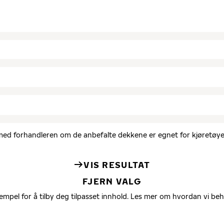
d med forhandleren om de anbefalte dekkene er egnet for kjøretøyet
VIS RESULTAT
FJERN VALG
empel for å tilby deg tilpasset innhold. Les mer om hvordan vi be