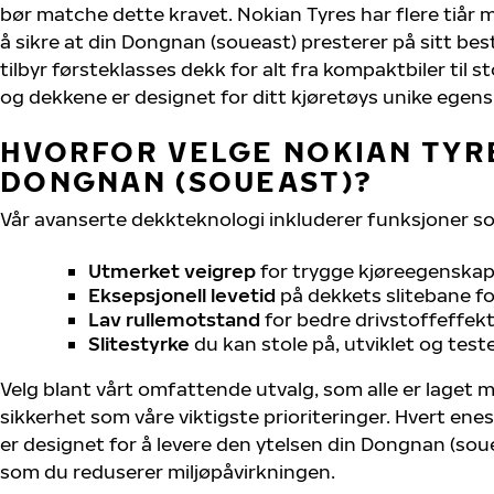
bør matche dette kravet. Nokian Tyres har flere tiår 
å sikre at din Dongnan (soueast) presterer på sitt beste
tilbyr førsteklasses dekk for alt fra kompaktbiler til st
og dekkene er designet for ditt kjøretøys unike egens
HVORFOR VELGE NOKIAN TYRE
DONGNAN (SOUEAST)?
Vår avanserte dekkteknologi inkluderer funksjoner s
Utmerket veigrep
for trygge kjøreegenskape
Eksepsjonell levetid
på dekkets slitebane for
Lav rullemotstand
for bedre drivstoffeffekt
Slitestyrke
du kan stole på, utviklet og test
Velg blant vårt omfattende utvalg, som alle er laget
sikkerhet som våre viktigste prioriteringer. Hvert ene
er designet for å levere den ytelsen din Dongnan (sou
som du reduserer miljøpåvirkningen.