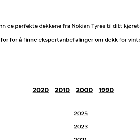
nn de perfekte dekkene fra Nokian Tyres til ditt kjøre
for for å finne ekspertanbefalinger om dekk for vin
2020
2010
2000
1990
2025
2023
2021