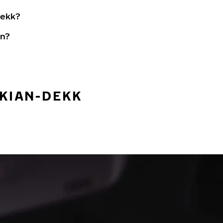
dekk?
in?
OKIAN-DEKK