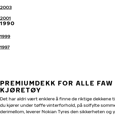
2003
2001
1990
1999
1997
PREMIUMDEKK FOR ALLE FAW 
KJØRETØY
Det har aldri vært enklere å finne de riktige dekkene ti
du kjører under tøffe vinterforhold, på solfylte sommer
derimellom, leverer Nokian Tyres den sikkerheten og y