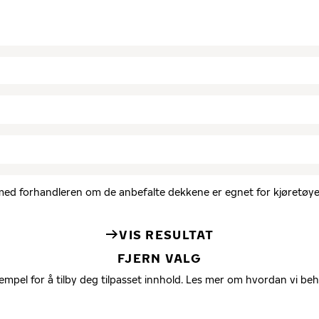
d med forhandleren om de anbefalte dekkene er egnet for kjøretøyet
VIS RESULTAT
FJERN VALG
empel for å tilby deg tilpasset innhold. Les mer om hvordan vi be