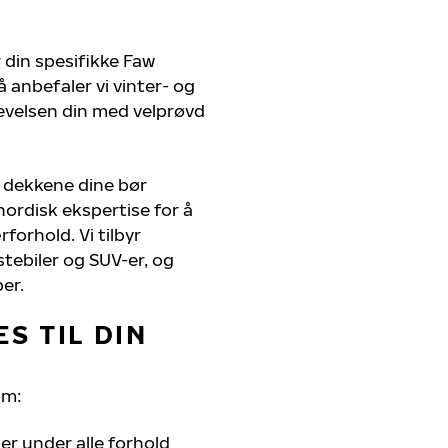
 din spesifikke Faw
å anbefaler vi vinter- og
evelsen din med velprøvd
; dekkene dine bør
nordisk ekspertise for å
rforhold. Vi tilbyr
stebiler og SUV-er, og
er.
S TIL DIN
om:
r under alle forhold