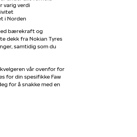
 varig verdi
ivitet
et i Norden
 med bærekraft og
ste dekk fra Nokian Tyres
renger, samtidig som du
kvelgeren vår ovenfor for
s for din spesifikke Faw
 deg for å snakke med en