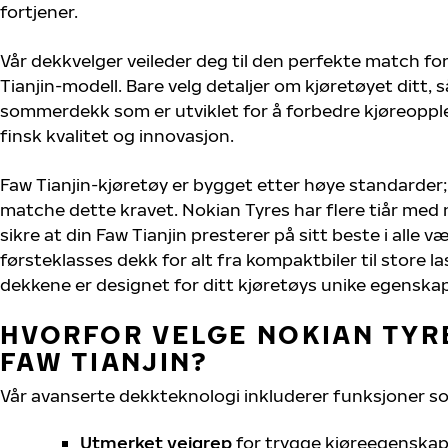
fortjener.
Vår dekkvelger veileder deg til den perfekte match for
Tianjin-modell. Bare velg detaljer om kjøretøyet ditt, s
sommerdekk som er utviklet for å forbedre kjøreoppl
finsk kvalitet og innovasjon.
Faw Tianjin-kjøretøy er bygget etter høye standarder
matche dette kravet. Nokian Tyres har flere tiår med 
sikre at din Faw Tianjin presterer på sitt beste i alle væ
førsteklasses dekk for alt fra kompaktbiler til store la
dekkene er designet for ditt kjøretøys unike egenskap
HVORFOR VELGE NOKIAN TYRE
FAW TIANJIN?
Vår avanserte dekkteknologi inkluderer funksjoner s
Utmerket veigrep
for trygge kjøreegenskape