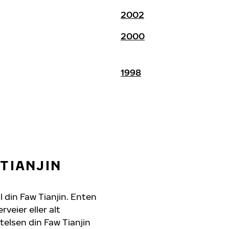
2002
2000
1998
TIANJIN
l din Faw Tianjin. Enten
veier eller alt
telsen din Faw Tianjin