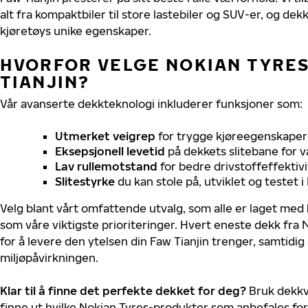
alt fra kompaktbiler til store lastebiler og SUV-er, og dek
kjøretøys unike egenskaper.
HVORFOR VELGE NOKIAN TYRES 
TIANJIN?
Vår avanserte dekkteknologi inkluderer funksjoner som:
Utmerket veigrep
for trygge kjøreegenskaper 
Eksepsjonell levetid
på dekkets slitebane for v
Lav rullemotstand
for bedre drivstoffeffektivi
Slitestyrke
du kan stole på, utviklet og testet 
Velg blant vårt omfattende utvalg, som alle er laget med
som våre viktigste prioriteringer. Hvert eneste dekk fra 
for å levere den ytelsen din Faw Tianjin trenger, samtidi
miljøpåvirkningen.
Klar til å finne det perfekte dekket for deg?
Bruk dekkv
finne ut hvilke Nokian Tyres-produkter som anbefales for 