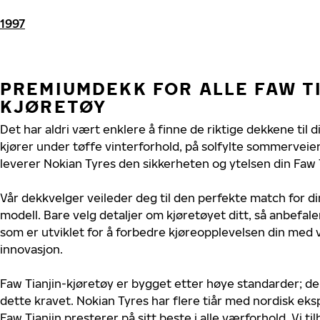
1997
PREMIUMDEKK FOR ALLE FAW T
KJØRETØY
Det har aldri vært enklere å finne de riktige dekkene til d
kjører under tøffe vinterforhold, på solfylte sommerveier 
leverer Nokian Tyres den sikkerheten og ytelsen din Faw T
Vår dekkvelger veileder deg til den perfekte match for di
modell. Bare velg detaljer om kjøretøyet ditt, så anbefal
som er utviklet for å forbedre kjøreopplevelsen din med v
innovasjon.
Faw Tianjin-kjøretøy er bygget etter høye standarder; d
dette kravet. Nokian Tyres har flere tiår med nordisk ekspe
Faw Tianjin presterer på sitt beste i alle værforhold. Vi ti