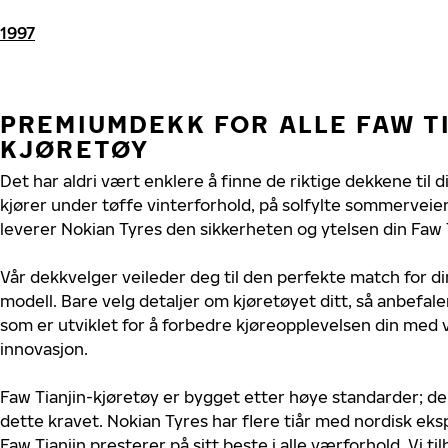
1997
PREMIUMDEKK FOR ALLE FAW T
KJØRETØY
Det har aldri vært enklere å finne de riktige dekkene til d
kjører under tøffe vinterforhold, på solfylte sommerveier 
leverer Nokian Tyres den sikkerheten og ytelsen din Faw T
Vår dekkvelger veileder deg til den perfekte match for di
modell. Bare velg detaljer om kjøretøyet ditt, så anbefal
som er utviklet for å forbedre kjøreopplevelsen din med v
innovasjon.
Faw Tianjin-kjøretøy er bygget etter høye standarder; d
dette kravet. Nokian Tyres har flere tiår med nordisk ekspe
Faw Tianjin presterer på sitt beste i alle værforhold. Vi ti