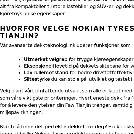
alt fra kompaktbiler til store lastebiler og SUV-er, og dek
kjøretøys unike egenskaper.
HVORFOR VELGE NOKIAN TYRES 
TIANJIN?
Vår avanserte dekkteknologi inkluderer funksjoner som:
Utmerket veigrep
for trygge kjøreegenskaper 
Eksepsjonell levetid
på dekkets slitebane for v
Lav rullemotstand
for bedre drivstoffeffektivi
Slitestyrke
du kan stole på, utviklet og testet 
Velg blant vårt omfattende utvalg, som alle er laget med
som våre viktigste prioriteringer. Hvert eneste dekk fra 
for å levere den ytelsen din Faw Tianjin trenger, samtidi
miljøpåvirkningen.
Klar til å finne det perfekte dekket for deg?
Bruk dekkv
finne ut hvilke Nokian Tyres-produkter som anbefales for 