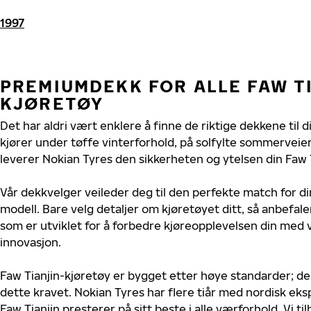
1997
PREMIUMDEKK FOR ALLE FAW T
KJØRETØY
Det har aldri vært enklere å finne de riktige dekkene til d
kjører under tøffe vinterforhold, på solfylte sommerveier 
leverer Nokian Tyres den sikkerheten og ytelsen din Faw T
Vår dekkvelger veileder deg til den perfekte match for di
modell. Bare velg detaljer om kjøretøyet ditt, så anbefal
som er utviklet for å forbedre kjøreopplevelsen din med v
innovasjon.
Faw Tianjin-kjøretøy er bygget etter høye standarder; d
dette kravet. Nokian Tyres har flere tiår med nordisk ekspe
Faw Tianjin presterer på sitt beste i alle værforhold. Vi ti