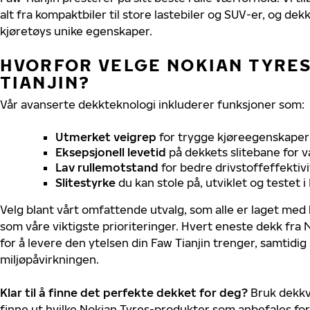
alt fra kompaktbiler til store lastebiler og SUV-er, og dek
kjøretøys unike egenskaper.
HVORFOR VELGE NOKIAN TYRES 
TIANJIN?
Vår avanserte dekkteknologi inkluderer funksjoner som:
Utmerket veigrep
for trygge kjøreegenskaper 
Eksepsjonell levetid
på dekkets slitebane for v
Lav rullemotstand
for bedre drivstoffeffektivi
Slitestyrke
du kan stole på, utviklet og testet 
Velg blant vårt omfattende utvalg, som alle er laget med
som våre viktigste prioriteringer. Hvert eneste dekk fra 
for å levere den ytelsen din Faw Tianjin trenger, samtidi
miljøpåvirkningen.
Klar til å finne det perfekte dekket for deg?
Bruk dekkv
finne ut hvilke Nokian Tyres-produkter som anbefales for 