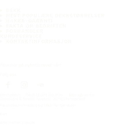
DEKK
MEST POPULÆRE DEKKSTØRRELSER
HAKKA-GARANTI
FAKTA OM BEDRIFTEN
FORHANDLER
KUNDESERVICE
KONTAKTINFORMASJON
Abonner på nyhetsbrevet vårt
Følg oss
Förstasidan
Dekk til ditt kjøretøy
Bilprodusenter
Copyright © Nokian Tyres plc. All rights reserved.
Personvernerklæring og vilkår for tjenester
Kart
Administrer cookies