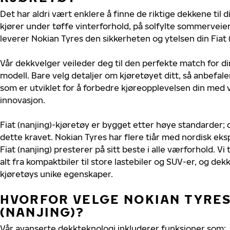
Det har aldri vært enklere å finne de riktige dekkene til d
kjører under tøffe vinterforhold, på solfylte sommerveier 
leverer Nokian Tyres den sikkerheten og ytelsen din Fiat (
Vår dekkvelger veileder deg til den perfekte match for din
modell. Bare velg detaljer om kjøretøyet ditt, så anbefal
som er utviklet for å forbedre kjøreopplevelsen din med v
innovasjon.
Fiat (nanjing)-kjøretøy er bygget etter høye standarder
dette kravet. Nokian Tyres har flere tiår med nordisk ekspe
Fiat (nanjing) presterer på sitt beste i alle værforhold. Vi 
alt fra kompaktbiler til store lastebiler og SUV-er, og dek
kjøretøys unike egenskaper.
HVORFOR VELGE NOKIAN TYRES 
(NANJING)?
Vår avanserte dekkteknologi inkluderer funksjoner som: