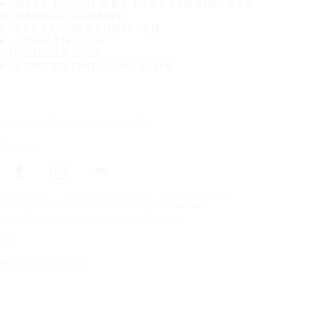
MEST POPULÆRE DEKKSTØRRELSER
HAKKA-GARANTI
FAKTA OM BEDRIFTEN
FORHANDLER
KUNDESERVICE
KONTAKTINFORMASJON
Abonner på nyhetsbrevet vårt
Følg oss
Förstasidan
Dekk til ditt kjøretøy
Bilprodusenter
Copyright © Nokian Tyres plc. All rights reserved.
Personvernerklæring og vilkår for tjenester
Kart
Administrer cookies