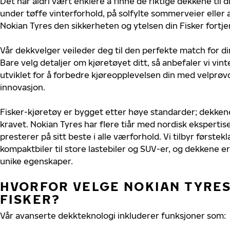
Det har aldri vært enklere å finne de riktige dekkene til d
under tøffe vinterforhold, på solfylte sommerveier eller 
Nokian Tyres den sikkerheten og ytelsen din Fisker fortje
Vår dekkvelger veileder deg til den perfekte match for di
Bare velg detaljer om kjøretøyet ditt, så anbefaler vi v
utviklet for å forbedre kjøreopplevelsen din med velprøvd
innovasjon.
Fisker-kjøretøy er bygget etter høye standarder; dekke
kravet. Nokian Tyres har flere tiår med nordisk ekspertise 
presterer på sitt beste i alle værforhold. Vi tilbyr førstekl
kompaktbiler til store lastebiler og SUV-er, og dekkene er
unike egenskaper.
HVORFOR VELGE NOKIAN TYRES 
FISKER?
Vår avanserte dekkteknologi inkluderer funksjoner som: