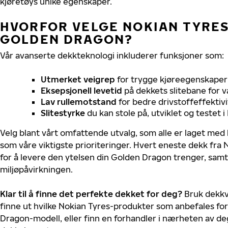
kjøretøys unike egenskaper.
HVORFOR VELGE NOKIAN TYRES 
GOLDEN DRAGON?
Vår avanserte dekkteknologi inkluderer funksjoner som:
Utmerket veigrep
for trygge kjøreegenskaper 
Eksepsjonell levetid
på dekkets slitebane for v
Lav rullemotstand
for bedre drivstoffeffektivi
Slitestyrke
du kan stole på, utviklet og testet 
Velg blant vårt omfattende utvalg, som alle er laget med
som våre viktigste prioriteringer. Hvert eneste dekk fra 
for å levere den ytelsen din Golden Dragon trenger, sam
miljøpåvirkningen.
Klar til å finne det perfekte dekket for deg?
Bruk dekkv
finne ut hvilke Nokian Tyres-produkter som anbefales for
Dragon-modell, eller finn en forhandler i nærheten av de