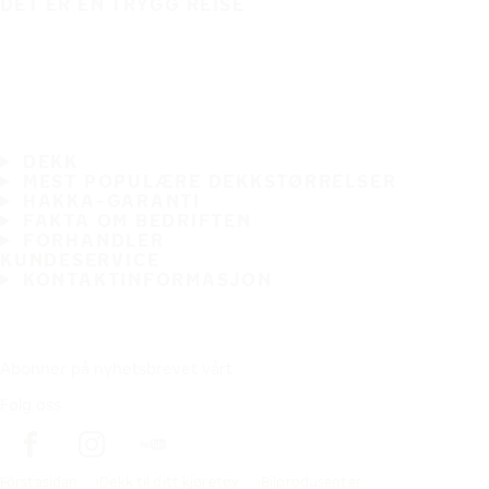
DET ER EN TRYGG REISE
DEKK
MEST POPULÆRE DEKKSTØRRELSER
HAKKA-GARANTI
FAKTA OM BEDRIFTEN
FORHANDLER
KUNDESERVICE
KONTAKTINFORMASJON
Abonner på nyhetsbrevet vårt
Følg oss
Förstasidan
Dekk til ditt kjøretøy
Bilprodusenter