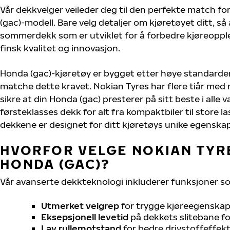
Vår dekkvelger veileder deg til den perfekte match fo
(gac)-modell. Bare velg detaljer om kjøretøyet ditt, så 
sommerdekk som er utviklet for å forbedre kjøreoppl
finsk kvalitet og innovasjon.
Honda (gac)-kjøretøy er bygget etter høye standarde
matche dette kravet. Nokian Tyres har flere tiår med 
sikre at din Honda (gac) presterer på sitt beste i alle v
førsteklasses dekk for alt fra kompaktbiler til store la
dekkene er designet for ditt kjøretøys unike egenskap
HVORFOR VELGE NOKIAN TYRE
HONDA (GAC)?
Vår avanserte dekkteknologi inkluderer funksjoner s
Utmerket veigrep
for trygge kjøreegenskape
Eksepsjonell levetid
på dekkets slitebane for
Lav rullemotstand
for bedre drivstoffeffekt