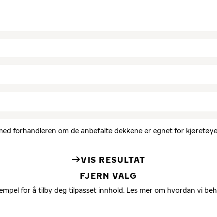
d med forhandleren om de anbefalte dekkene er egnet for kjøretøyet
VIS RESULTAT
FJERN VALG
empel for å tilby deg tilpasset innhold. Les mer om hvordan vi be