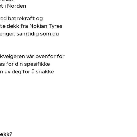
et i Norden
 med bærekraft og
ste dekk fra Nokian Tyres
trenger, samtidig som du
kvelgeren vår ovenfor for
s for din spesifikke
en av deg for å snakke
dekk?