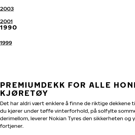
2003
2001
1990
1999
PREMIUMDEKK FOR ALLE HON
KJØRETØY
Det har aldri vært enklere å finne de riktige dekkene t
du kjører under tøffe vinterforhold, på solfylte sommer
derimellom, leverer Nokian Tyres den sikkerheten og 
fortjener.