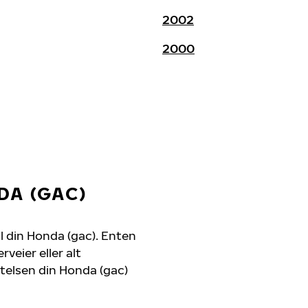
2002
2000
DA (GAC)
il din Honda (gac). Enten
veier eller alt
ytelsen din Honda (gac)