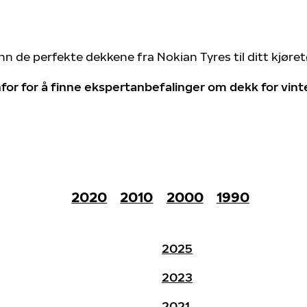
nn de perfekte dekkene fra Nokian Tyres til ditt kjøre
for for å finne ekspertanbefalinger om dekk for vin
2020
2010
2000
1990
2025
2023
2021