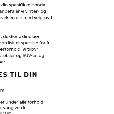
r din spesifikke Honda
anbefaler vi vinter- og
evelsen din med velprøvd
r; dekkene dine bør
nordisk ekspertise for å
ærforhold. Vi tilbyr
stebiler og SUV-er, og
er.
S TIL DIN
om:
r under alle forhold
 varig verdi
ivitet