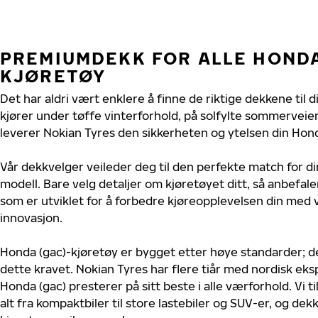
PREMIUMDEKK FOR ALLE HONDA
KJØRETØY
Det har aldri vært enklere å finne de riktige dekkene til 
kjører under tøffe vinterforhold, på solfylte sommerveier 
leverer Nokian Tyres den sikkerheten og ytelsen din Hond
Vår dekkvelger veileder deg til den perfekte match for di
modell. Bare velg detaljer om kjøretøyet ditt, så anbefal
som er utviklet for å forbedre kjøreopplevelsen din med v
innovasjon.
Honda (gac)-kjøretøy er bygget etter høye standarder; 
dette kravet. Nokian Tyres har flere tiår med nordisk ekspe
Honda (gac) presterer på sitt beste i alle værforhold. Vi t
alt fra kompaktbiler til store lastebiler og SUV-er, og dek