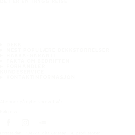
DET ER EN TRYGG REISE
DEKK
MEST POPULÆRE DEKKSTØRRELSER
HAKKA-GARANTI
FAKTA OM BEDRIFTEN
FORHANDLER
KUNDESERVICE
KONTAKTINFORMASJON
Abonner på nyhetsbrevet vårt
Følg oss
Förstasidan
Dekk til ditt kjøretøy
Bilprodusenter