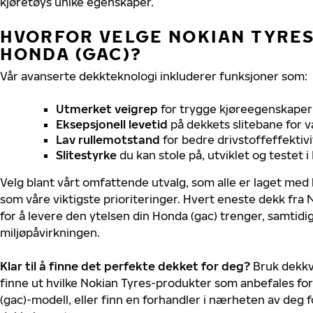
kjøretøys unike egenskaper.
HVORFOR VELGE NOKIAN TYRES 
HONDA (GAC)?
Vår avanserte dekkteknologi inkluderer funksjoner som:
Utmerket veigrep
for trygge kjøreegenskaper 
Eksepsjonell levetid
på dekkets slitebane for v
Lav rullemotstand
for bedre drivstoffeffektivi
Slitestyrke
du kan stole på, utviklet og testet 
Velg blant vårt omfattende utvalg, som alle er laget med
som våre viktigste prioriteringer. Hvert eneste dekk fra 
for å levere den ytelsen din Honda (gac) trenger, samtid
miljøpåvirkningen.
Klar til å finne det perfekte dekket for deg?
Bruk dekkv
finne ut hvilke Nokian Tyres-produkter som anbefales for
(gac)-modell, eller finn en forhandler i nærheten av deg 