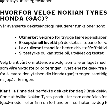
kjøretøys unike egenskaper.
HVORFOR VELGE NOKIAN TYRES 
HONDA (GAC)?
Vår avanserte dekkteknologi inkluderer funksjoner som:
Utmerket veigrep
for trygge kjøreegenskaper 
Eksepsjonell levetid
på dekkets slitebane for v
Lav rullemotstand
for bedre drivstoffeffektivi
Slitestyrke
du kan stole på, utviklet og testet 
Velg blant vårt omfattende utvalg, som alle er laget med
som våre viktigste prioriteringer. Hvert eneste dekk fra 
for å levere den ytelsen din Honda (gac) trenger, samtid
miljøpåvirkningen.
Klar til å finne det perfekte dekket for deg?
Bruk dekkv
finne ut hvilke Nokian Tyres-produkter som anbefales for
(gac)-modell, eller finn en forhandler i nærheten av deg 