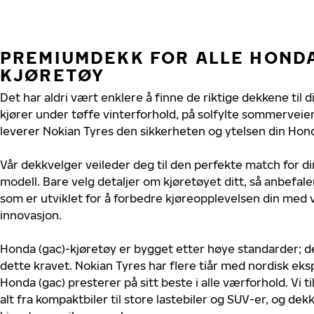
PREMIUMDEKK FOR ALLE HONDA
KJØRETØY
Det har aldri vært enklere å finne de riktige dekkene til 
kjører under tøffe vinterforhold, på solfylte sommerveier 
leverer Nokian Tyres den sikkerheten og ytelsen din Hond
Vår dekkvelger veileder deg til den perfekte match for di
modell. Bare velg detaljer om kjøretøyet ditt, så anbefal
som er utviklet for å forbedre kjøreopplevelsen din med v
innovasjon.
Honda (gac)-kjøretøy er bygget etter høye standarder; 
dette kravet. Nokian Tyres har flere tiår med nordisk ekspe
Honda (gac) presterer på sitt beste i alle værforhold. Vi t
alt fra kompaktbiler til store lastebiler og SUV-er, og dek