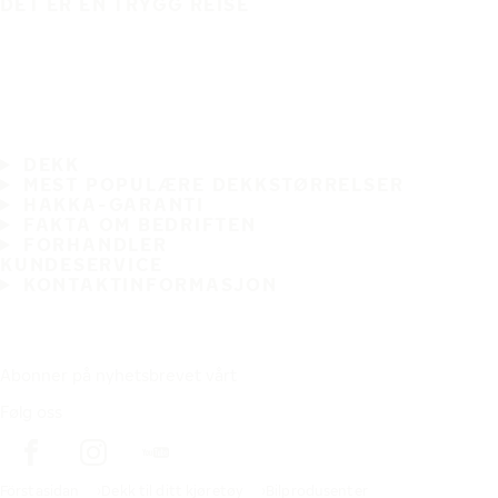
DET ER EN TRYGG REISE
DEKK
MEST POPULÆRE DEKKSTØRRELSER
HAKKA-GARANTI
FAKTA OM BEDRIFTEN
FORHANDLER
KUNDESERVICE
KONTAKTINFORMASJON
Abonner på nyhetsbrevet vårt
Følg oss
Förstasidan
Dekk til ditt kjøretøy
Bilprodusenter