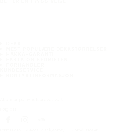
DET ER EN TRYGG REISE
DEKK
MEST POPULÆRE DEKKSTØRRELSER
HAKKA-GARANTI
FAKTA OM BEDRIFTEN
FORHANDLER
KUNDESERVICE
KONTAKTINFORMASJON
Abonner på nyhetsbrevet vårt
Følg oss
Förstasidan
Dekk til ditt kjøretøy
Bilprodusenter