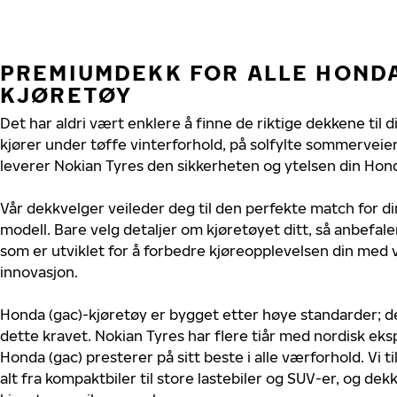
PREMIUMDEKK FOR ALLE HONDA
KJØRETØY
Det har aldri vært enklere å finne de riktige dekkene til 
kjører under tøffe vinterforhold, på solfylte sommerveier 
leverer Nokian Tyres den sikkerheten og ytelsen din Hond
Vår dekkvelger veileder deg til den perfekte match for di
modell. Bare velg detaljer om kjøretøyet ditt, så anbefal
som er utviklet for å forbedre kjøreopplevelsen din med v
innovasjon.
Honda (gac)-kjøretøy er bygget etter høye standarder; 
dette kravet. Nokian Tyres har flere tiår med nordisk ekspe
Honda (gac) presterer på sitt beste i alle værforhold. Vi t
alt fra kompaktbiler til store lastebiler og SUV-er, og dek