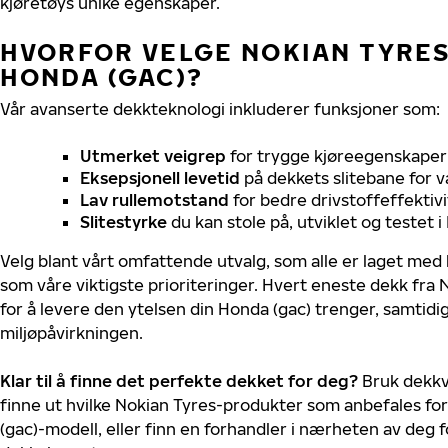
kjøretøys unike egenskaper.
HVORFOR VELGE NOKIAN TYRES 
HONDA (GAC)?
Vår avanserte dekkteknologi inkluderer funksjoner som:
Utmerket veigrep
for trygge kjøreegenskaper 
Eksepsjonell levetid
på dekkets slitebane for v
Lav rullemotstand
for bedre drivstoffeffektivi
Slitestyrke
du kan stole på, utviklet og testet 
Velg blant vårt omfattende utvalg, som alle er laget med
som våre viktigste prioriteringer. Hvert eneste dekk fra 
for å levere den ytelsen din Honda (gac) trenger, samtid
miljøpåvirkningen.
Klar til å finne det perfekte dekket for deg?
Bruk dekkv
finne ut hvilke Nokian Tyres-produkter som anbefales for
(gac)-modell, eller finn en forhandler i nærheten av deg 