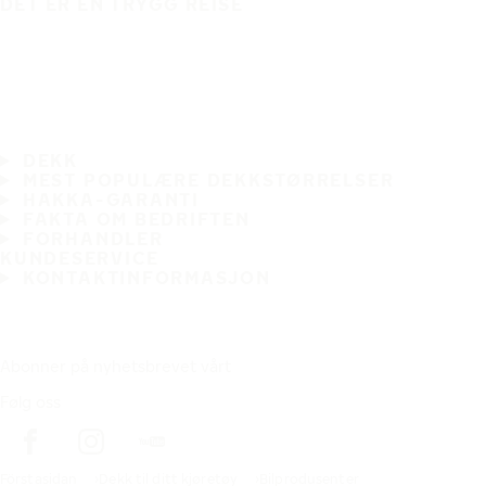
DET ER EN TRYGG REISE
DEKK
MEST POPULÆRE DEKKSTØRRELSER
HAKKA-GARANTI
FAKTA OM BEDRIFTEN
FORHANDLER
KUNDESERVICE
KONTAKTINFORMASJON
Abonner på nyhetsbrevet vårt
Følg oss
Förstasidan
Dekk til ditt kjøretøy
Bilprodusenter