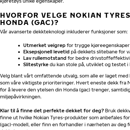
kjøretøys unike egenskaper.
HVORFOR VELGE NOKIAN TYRES 
HONDA (GAC)?
Vår avanserte dekkteknologi inkluderer funksjoner som:
Utmerket veigrep
for trygge kjøreegenskaper 
Eksepsjonell levetid
på dekkets slitebane for v
Lav rullemotstand
for bedre drivstoffeffektivi
Slitestyrke
du kan stole på, utviklet og testet 
Velg blant vårt omfattende utvalg, som alle er laget med
som våre viktigste prioriteringer. Hvert eneste dekk fra 
for å levere den ytelsen din Honda (gac) trenger, samtid
miljøpåvirkningen.
Klar til å finne det perfekte dekket for deg?
Bruk dekkv
finne ut hvilke Nokian Tyres-produkter som anbefales for
(gac)-modell, eller finn en forhandler i nærheten av deg 