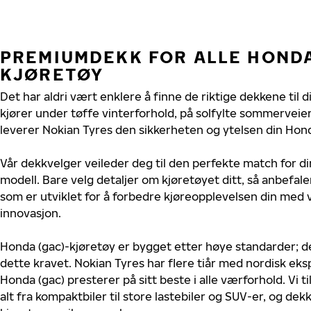
PREMIUMDEKK FOR ALLE HONDA
KJØRETØY
Det har aldri vært enklere å finne de riktige dekkene til 
kjører under tøffe vinterforhold, på solfylte sommerveier 
leverer Nokian Tyres den sikkerheten og ytelsen din Hond
Vår dekkvelger veileder deg til den perfekte match for di
modell. Bare velg detaljer om kjøretøyet ditt, så anbefal
som er utviklet for å forbedre kjøreopplevelsen din med v
innovasjon.
Honda (gac)-kjøretøy er bygget etter høye standarder; 
dette kravet. Nokian Tyres har flere tiår med nordisk ekspe
Honda (gac) presterer på sitt beste i alle værforhold. Vi t
alt fra kompaktbiler til store lastebiler og SUV-er, og dek