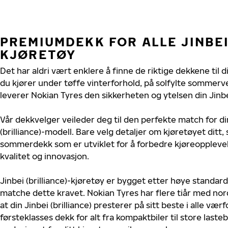
PREMIUMDEKK FOR ALLE JINBEI
KJØRETØY
Det har aldri vært enklere å finne de riktige dekkene til di
du kjører under tøffe vinterforhold, på solfylte sommerve
leverer Nokian Tyres den sikkerheten og ytelsen din Jinbei 
Vår dekkvelger veileder deg til den perfekte match for di
(brilliance)-modell. Bare velg detaljer om kjøretøyet ditt, 
sommerdekk som er utviklet for å forbedre kjøreoppleve
kvalitet og innovasjon.
Jinbei (brilliance)-kjøretøy er bygget etter høye standar
matche dette kravet. Nokian Tyres har flere tiår med nord
at din Jinbei (brilliance) presterer på sitt beste i alle værf
førsteklasses dekk for alt fra kompaktbiler til store last