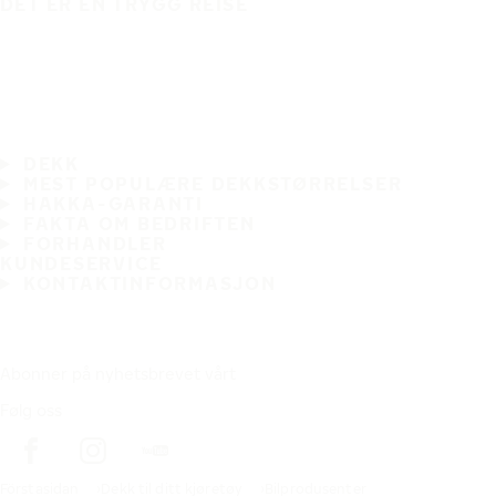
DET ER EN TRYGG REISE
DEKK
MEST POPULÆRE DEKKSTØRRELSER
HAKKA-GARANTI
FAKTA OM BEDRIFTEN
FORHANDLER
KUNDESERVICE
KONTAKTINFORMASJON
Abonner på nyhetsbrevet vårt
Følg oss
Förstasidan
Dekk til ditt kjøretøy
Bilprodusenter