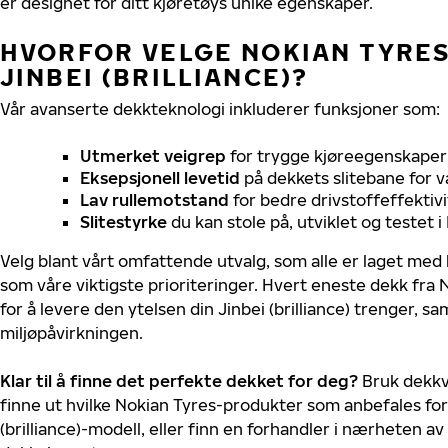
er designet for ditt kjøretøys unike egenskaper.
HVORFOR VELGE NOKIAN TYRES 
JINBEI (BRILLIANCE)?
Vår avanserte dekkteknologi inkluderer funksjoner som:
Utmerket veigrep
for trygge kjøreegenskaper 
Eksepsjonell levetid
på dekkets slitebane for v
Lav rullemotstand
for bedre drivstoffeffektivi
Slitestyrke
du kan stole på, utviklet og testet 
Velg blant vårt omfattende utvalg, som alle er laget med
som våre viktigste prioriteringer. Hvert eneste dekk fra 
for å levere den ytelsen din Jinbei (brilliance) trenger, 
miljøpåvirkningen.
Klar til å finne det perfekte dekket for deg?
Bruk dekkv
finne ut hvilke Nokian Tyres-produkter som anbefales for 
(brilliance)-modell, eller finn en forhandler i nærheten a