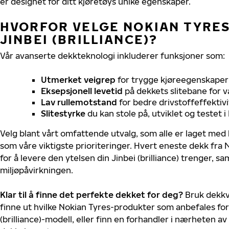
er designet for ditt kjøretøys unike egenskaper.
HVORFOR VELGE NOKIAN TYRES 
JINBEI (BRILLIANCE)?
Vår avanserte dekkteknologi inkluderer funksjoner som:
Utmerket veigrep
for trygge kjøreegenskaper 
Eksepsjonell levetid
på dekkets slitebane for v
Lav rullemotstand
for bedre drivstoffeffektivi
Slitestyrke
du kan stole på, utviklet og testet 
Velg blant vårt omfattende utvalg, som alle er laget med
som våre viktigste prioriteringer. Hvert eneste dekk fra 
for å levere den ytelsen din Jinbei (brilliance) trenger, 
miljøpåvirkningen.
Klar til å finne det perfekte dekket for deg?
Bruk dekkv
finne ut hvilke Nokian Tyres-produkter som anbefales for 
(brilliance)-modell, eller finn en forhandler i nærheten a