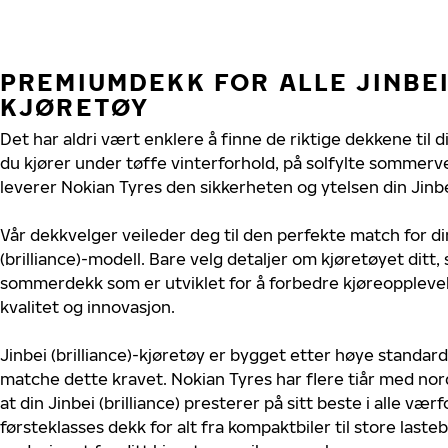
PREMIUMDEKK FOR ALLE JINBEI
KJØRETØY
Det har aldri vært enklere å finne de riktige dekkene til di
du kjører under tøffe vinterforhold, på solfylte sommerve
leverer Nokian Tyres den sikkerheten og ytelsen din Jinbei 
Vår dekkvelger veileder deg til den perfekte match for di
(brilliance)-modell. Bare velg detaljer om kjøretøyet ditt, 
sommerdekk som er utviklet for å forbedre kjøreoppleve
kvalitet og innovasjon.
Jinbei (brilliance)-kjøretøy er bygget etter høye standar
matche dette kravet. Nokian Tyres har flere tiår med nord
at din Jinbei (brilliance) presterer på sitt beste i alle værf
førsteklasses dekk for alt fra kompaktbiler til store last