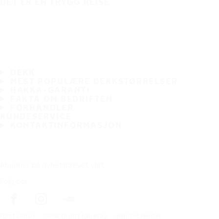
DET ER EN TRYGG REISE
DEKK
MEST POPULÆRE DEKKSTØRRELSER
HAKKA-GARANTI
FAKTA OM BEDRIFTEN
FORHANDLER
KUNDESERVICE
KONTAKTINFORMASJON
Abonner på nyhetsbrevet vårt
Følg oss
Förstasidan
Dekk til ditt kjøretøy
Bilprodusenter