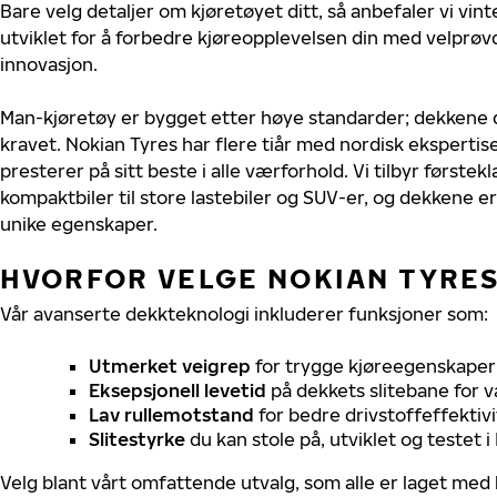
Bare velg detaljer om kjøretøyet ditt, så anbefaler vi v
utviklet for å forbedre kjøreopplevelsen din med velprøvd
innovasjon.
Man-kjøretøy er bygget etter høye standarder; dekkene 
kravet. Nokian Tyres har flere tiår med nordisk ekspertise
presterer på sitt beste i alle værforhold. Vi tilbyr førstekl
kompaktbiler til store lastebiler og SUV-er, og dekkene er
unike egenskaper.
HVORFOR VELGE NOKIAN TYRES
Vår avanserte dekkteknologi inkluderer funksjoner som:
Utmerket veigrep
for trygge kjøreegenskaper 
Eksepsjonell levetid
på dekkets slitebane for v
Lav rullemotstand
for bedre drivstoffeffektivi
Slitestyrke
du kan stole på, utviklet og testet 
Velg blant vårt omfattende utvalg, som alle er laget med