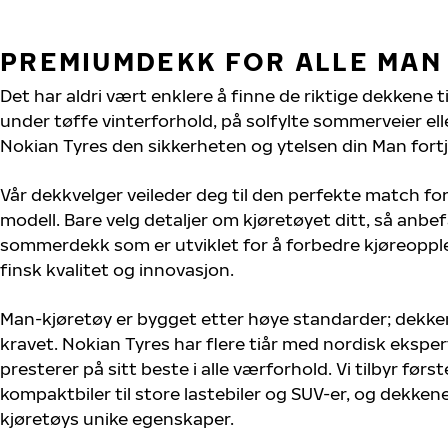
PREMIUMDEKK FOR ALLE MAN
Det har aldri vært enklere å finne de riktige dekkene t
under tøffe vinterforhold, på solfylte sommerveier elle
Nokian Tyres den sikkerheten og ytelsen din Man fortj
Vår dekkvelger veileder deg til den perfekte match for
modell. Bare velg detaljer om kjøretøyet ditt, så anbefa
sommerdekk som er utviklet for å forbedre kjøreoppl
finsk kvalitet og innovasjon.
Man-kjøretøy er bygget etter høye standarder; dekk
kravet. Nokian Tyres har flere tiår med nordisk ekspert
presterer på sitt beste i alle værforhold. Vi tilbyr førs
kompaktbiler til store lastebiler og SUV-er, og dekkene
kjøretøys unike egenskaper.