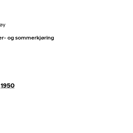
tøy
ter- og sommerkjøring
1950