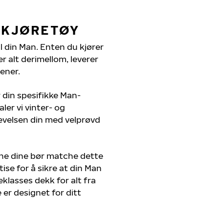
 KJØRETØY
il din Man. Enten du kjører
r alt derimellom, leverer
ener.
 din spesifikke Man-
ler vi vinter- og
evelsen din med velprøvd
ene dine bør matche dette
ise for å sikre at din Man
teklasses dekk for alt fra
 er designet for ditt