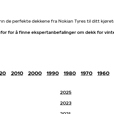
nn de perfekte dekkene fra Nokian Tyres til ditt kjøre
for for å finne ekspertanbefalinger om dekk for vin
20
2010
2000
1990
1980
1970
1960
2025
2023
2021