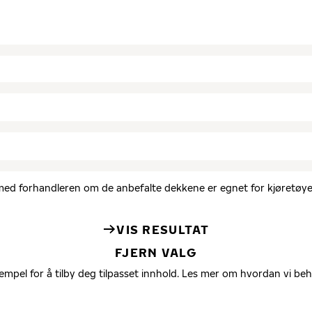
d med forhandleren om de anbefalte dekkene er egnet for kjøretøyet
VIS RESULTAT
FJERN VALG
empel for å tilby deg tilpasset innhold. Les mer om hvordan vi be