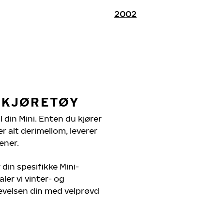
2002
I KJØRETØY
l din Mini. Enten du kjører
r alt derimellom, leverer
ener.
 din spesifikke Mini-
ler vi vinter- og
evelsen din med velprøvd