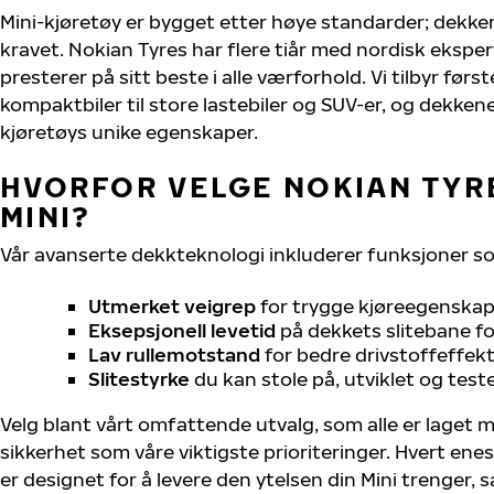
Mini-kjøretøy er bygget etter høye standarder; dekk
kravet. Nokian Tyres har flere tiår med nordisk eksperti
presterer på sitt beste i alle værforhold. Vi tilbyr førs
kompaktbiler til store lastebiler og SUV-er, og dekkene
kjøretøys unike egenskaper.
HVORFOR VELGE NOKIAN TYRE
MINI?
Vår avanserte dekkteknologi inkluderer funksjoner s
Utmerket veigrep
for trygge kjøreegenskape
Eksepsjonell levetid
på dekkets slitebane for
Lav rullemotstand
for bedre drivstoffeffekt
Slitestyrke
du kan stole på, utviklet og test
Velg blant vårt omfattende utvalg, som alle er laget
sikkerhet som våre viktigste prioriteringer. Hvert ene
er designet for å levere den ytelsen din Mini trenger,