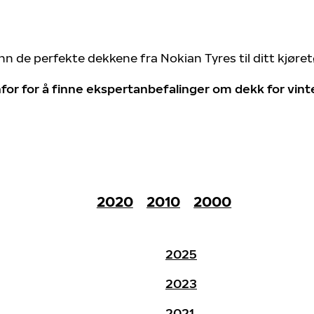
nn de perfekte dekkene fra Nokian Tyres til ditt kjøre
for for å finne ekspertanbefalinger om dekk for vin
2020
2010
2000
2025
2023
2021