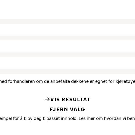
d med forhandleren om de anbefalte dekkene er egnet for kjøretøyet
VIS RESULTAT
FJERN VALG
empel for å tilby deg tilpasset innhold. Les mer om hvordan vi be