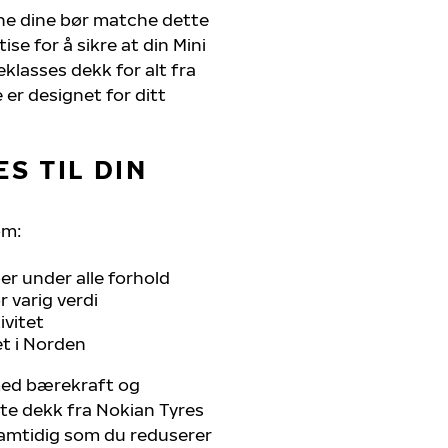
ene dine bør matche dette
se for å sikre at din Mini
teklasses dekk for alt fra
 er designet for ditt
S TIL DIN
om:
r under alle forhold
 varig verdi
ivitet
et i Norden
 med bærekraft og
ste dekk fra Nokian Tyres
 samtidig som du reduserer