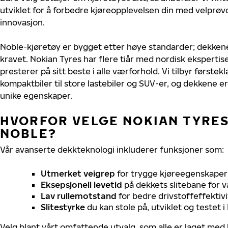
utviklet for å forbedre kjøreopplevelsen din med velprøvd
innovasjon.
Noble-kjøretøy er bygget etter høye standarder; dekken
kravet. Nokian Tyres har flere tiår med nordisk ekspertise
presterer på sitt beste i alle værforhold. Vi tilbyr førstekl
kompaktbiler til store lastebiler og SUV-er, og dekkene er
unike egenskaper.
HVORFOR VELGE NOKIAN TYRES 
NOBLE?
Vår avanserte dekkteknologi inkluderer funksjoner som:
Utmerket veigrep
for trygge kjøreegenskaper 
Eksepsjonell levetid
på dekkets slitebane for v
Lav rullemotstand
for bedre drivstoffeffektivi
Slitestyrke
du kan stole på, utviklet og testet 
Velg blant vårt omfattende utvalg, som alle er laget med