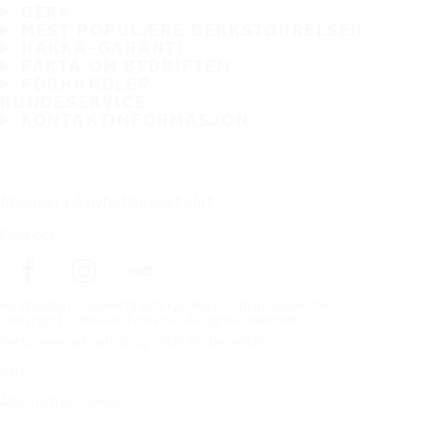
DEKK
MEST POPULÆRE DEKKSTØRRELSER
HAKKA-GARANTI
FAKTA OM BEDRIFTEN
FORHANDLER
KUNDESERVICE
KONTAKTINFORMASJON
Abonner på nyhetsbrevet vårt
Følg oss
Förstasidan
Dekk til ditt kjøretøy
Bilprodusenter
Copyright © Nokian Tyres plc. All rights reserved.
Personvernerklæring og vilkår for tjenester
Kart
Administrer cookies