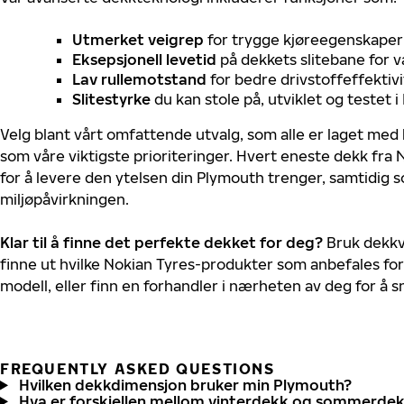
Utmerket veigrep
for trygge kjøreegenskaper 
Eksepsjonell levetid
på dekkets slitebane for v
Lav rullemotstand
for bedre drivstoffeffektivi
Slitestyrke
du kan stole på, utviklet og testet 
Velg blant vårt omfattende utvalg, som alle er laget med
som våre viktigste prioriteringer. Hvert eneste dekk fra 
for å levere den ytelsen din Plymouth trenger, samtidig 
miljøpåvirkningen.
Klar til å finne det perfekte dekket for deg?
Bruk dekkv
finne ut hvilke Nokian Tyres-produkter som anbefales for
modell, eller finn en forhandler i nærheten av deg for å
FREQUENTLY ASKED QUESTIONS
Hvilken dekkdimensjon bruker min Plymouth?
Hva er forskjellen mellom vinterdekk og sommerde