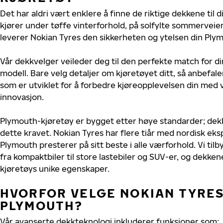
Det har aldri vært enklere å finne de riktige dekkene til 
kjører under tøffe vinterforhold, på solfylte sommerveier 
leverer Nokian Tyres den sikkerheten og ytelsen din Plym
Vår dekkvelger veileder deg til den perfekte match for d
modell. Bare velg detaljer om kjøretøyet ditt, så anbefal
som er utviklet for å forbedre kjøreopplevelsen din med v
innovasjon.
Plymouth-kjøretøy er bygget etter høye standarder; de
dette kravet. Nokian Tyres har flere tiår med nordisk ekspe
Plymouth presterer på sitt beste i alle værforhold. Vi tilb
fra kompaktbiler til store lastebiler og SUV-er, og dekkene
kjøretøys unike egenskaper.
HVORFOR VELGE NOKIAN TYRES 
PLYMOUTH?
Vår avanserte dekkteknologi inkluderer funksjoner som: