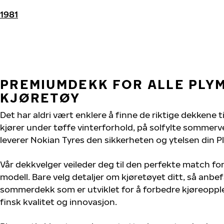
1981
PREMIUMDEKK FOR ALLE PLY
KJØRETØY
Det har aldri vært enklere å finne de riktige dekkene 
kjører under tøffe vinterforhold, på solfylte sommervei
leverer Nokian Tyres den sikkerheten og ytelsen din P
Vår dekkvelger veileder deg til den perfekte match fo
modell. Bare velg detaljer om kjøretøyet ditt, så anbefa
sommerdekk som er utviklet for å forbedre kjøreoppl
finsk kvalitet og innovasjon.