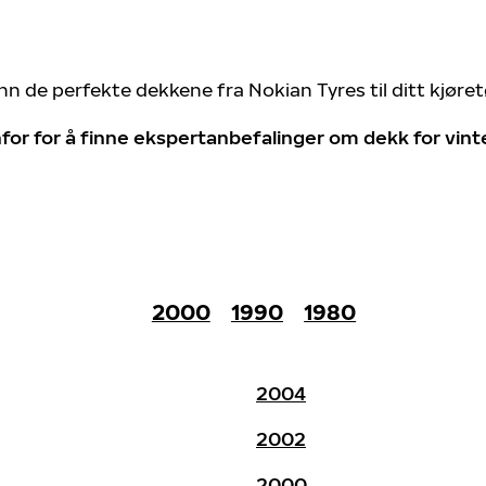
nn de perfekte dekkene fra Nokian Tyres til ditt kjøre
for for å finne ekspertanbefalinger om dekk for vin
2000
1990
1980
2004
2002
2000