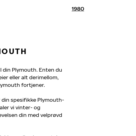
1980
MOUTH
til din Plymouth. Enten du
er eller alt derimellom,
lymouth fortjener.
r din spesifikke Plymouth-
ler vi vinter- og
evelsen din med velprøvd