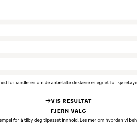
d med forhandleren om de anbefalte dekkene er egnet for kjøretøyet
VIS RESULTAT
FJERN VALG
empel for å tilby deg tilpasset innhold. Les mer om hvordan vi be