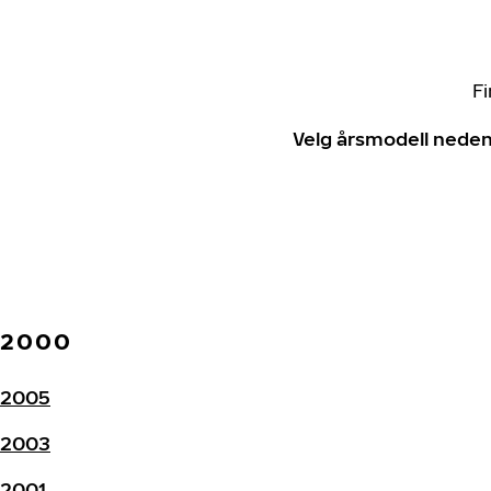
Fi
Velg årsmodell neden
2000
2005
2003
2001