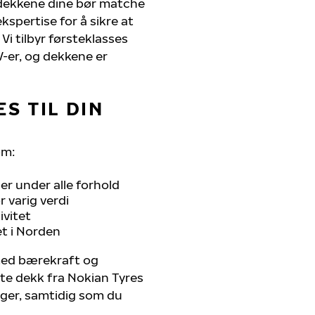
 dekkene dine bør matche
kspertise for å sikre at
Vi tilbyr førsteklasses
UV-er, og dekkene er
S TIL DIN
om:
r under alle forhold
 varig verdi
ivitet
et i Norden
 med bærekraft og
ste dekk fra Nokian Tyres
nger, samtidig som du