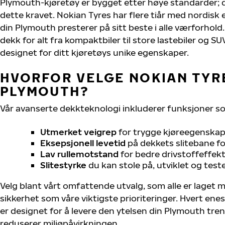
Plymouth-kjøretøy er bygget etter høye standarder;
dette kravet. Nokian Tyres har flere tiår med nordisk e
din Plymouth presterer på sitt beste i alle værforhold. 
dekk for alt fra kompaktbiler til store lastebiler og S
designet for ditt kjøretøys unike egenskaper.
HVORFOR VELGE NOKIAN TYRE
PLYMOUTH?
Vår avanserte dekkteknologi inkluderer funksjoner s
Utmerket veigrep
for trygge kjøreegenskape
Eksepsjonell levetid
på dekkets slitebane for
Lav rullemotstand
for bedre drivstoffeffekt
Slitestyrke
du kan stole på, utviklet og test
Velg blant vårt omfattende utvalg, som alle er laget
sikkerhet som våre viktigste prioriteringer. Hvert ene
er designet for å levere den ytelsen din Plymouth tre
reduserer miljøpåvirkningen.