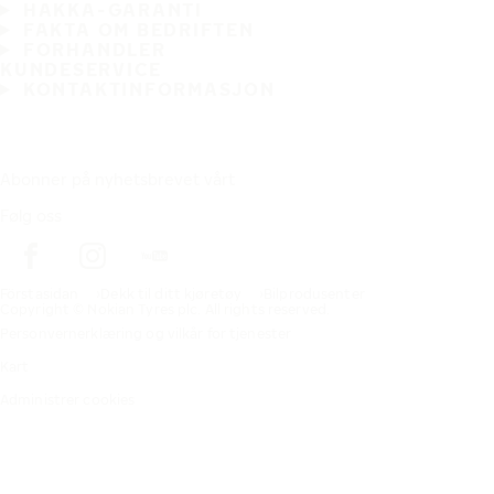
HAKKA-GARANTI
FAKTA OM BEDRIFTEN
FORHANDLER
KUNDESERVICE
KONTAKTINFORMASJON
Abonner på nyhetsbrevet vårt
Følg oss
Förstasidan
Dekk til ditt kjøretøy
Bilprodusenter
Copyright © Nokian Tyres plc. All rights reserved.
Personvernerklæring og vilkår for tjenester
Kart
Administrer cookies