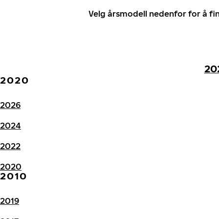
Velg årsmodell nedenfor for å f
20
2020
2026
2024
2022
2020
2010
2019