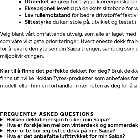
Utmerket veigrep
for trygge kjøreegenskaper 
Eksepsjonell levetid
på dekkets slitebane for v
Lav rullemotstand
for bedre drivstoffeffektivi
Slitestyrke
du kan stole på, utviklet og testet 
Velg blant vårt omfattende utvalg, som alle er laget med
som våre viktigste prioriteringer. Hvert eneste dekk fra 
for å levere den ytelsen din Saipa trenger, samtidig som
miljøpåvirkningen.
Klar til å finne det perfekte dekket for deg?
Bruk dekkv
finne ut hvilke Nokian Tyres-produkter som anbefales for 
modell, eller finn en forhandler i nærheten av deg for å
FREQUENTLY ASKED QUESTIONS
Hvilken dekkdimensjon bruker min Saipa?
Hva er forskjellen mellom vinterdekk og sommerde
Hvor ofte bør jeg bytte dekk på min Saipa?
Hva er det anbefalte lufttrykket for min Saipa?