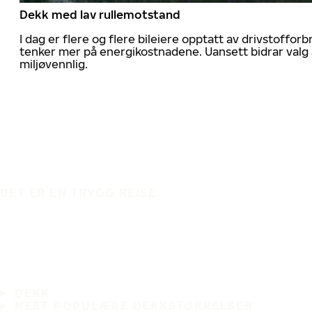
Dekk med lav rullemotstand
I dag er flere og flere bileiere opptatt av drivstoff
tenker mer på energikostnadene. Uansett bidrar valg 
miljøvennlig.
DET ER EN TRYGG REISE
DEKK
MEST POPULÆRE DEKKSTØRRELSER