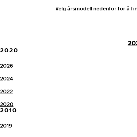
Velg årsmodell nedenfor for å f
20
2020
2026
2024
2022
2020
2010
2019