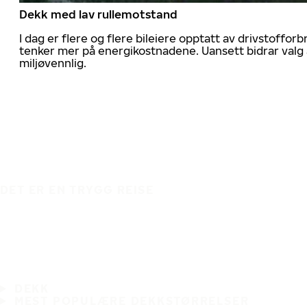
Dekk med lav rullemotstand
I dag er flere og flere bileiere opptatt av drivstoff
tenker mer på energikostnadene. Uansett bidrar valg 
miljøvennlig.
DET ER EN TRYGG REISE
DEKK
MEST POPULÆRE DEKKSTØRRELSER