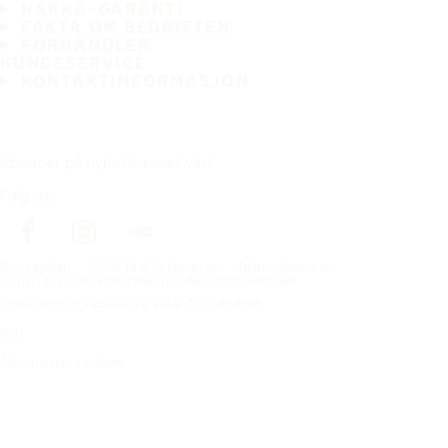
HAKKA-GARANTI
FAKTA OM BEDRIFTEN
FORHANDLER
KUNDESERVICE
KONTAKTINFORMASJON
Abonner på nyhetsbrevet vårt
Følg oss
Förstasidan
Dekk til ditt kjøretøy
Bilprodusenter
Copyright © Nokian Tyres plc. All rights reserved.
Personvernerklæring og vilkår for tjenester
Kart
Administrer cookies