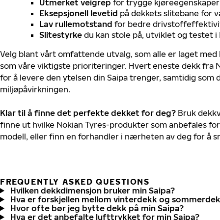
Utmerket veigrep
for trygge kjøreegenskaper 
Eksepsjonell levetid
på dekkets slitebane for v
Lav rullemotstand
for bedre drivstoffeffektivi
Slitestyrke
du kan stole på, utviklet og testet 
Velg blant vårt omfattende utvalg, som alle er laget med
som våre viktigste prioriteringer. Hvert eneste dekk fra 
for å levere den ytelsen din Saipa trenger, samtidig som
miljøpåvirkningen.
Klar til å finne det perfekte dekket for deg?
Bruk dekkv
finne ut hvilke Nokian Tyres-produkter som anbefales for 
modell, eller finn en forhandler i nærheten av deg for å
FREQUENTLY ASKED QUESTIONS
Hvilken dekkdimensjon bruker min Saipa?
Hva er forskjellen mellom vinterdekk og sommerde
Hvor ofte bør jeg bytte dekk på min Saipa?
Hva er det anbefalte lufttrykket for min Saipa?