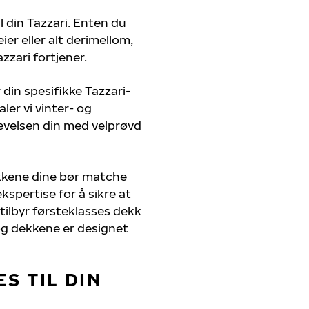
l din Tazzari. Enten du
er eller alt derimellom,
zzari fortjener.
 din spesifikke Tazzari-
ler vi vinter- og
evelsen din med velprøvd
ekkene dine bør matche
kspertise for å sikre at
i tilbyr førsteklasses dekk
, og dekkene er designet
S TIL DIN