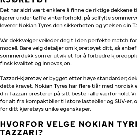
Det har aldri vært enklere å finne de riktige dekkene ti
kjører under tøffe vinterforhold, på solfylte sommervei
leverer Nokian Tyres den sikkerheten og ytelsen din Ta
Vår dekkvelger veileder deg til den perfekte match for
modell. Bare velg detaljer om kjøretøyet ditt, så anbefa
sommerdekk som er utviklet for å forbedre kjøreoppl
finsk kvalitet og innovasjon.
Tazzari-kjøretøy er bygget etter høye standarder; d
dette kravet. Nokian Tyres har flere tiår med nordisk e
din Tazzari presterer på sitt beste i alle værforhold. V
for alt fra kompaktbiler til store lastebiler og SUV-er
for ditt kjøretøys unike egenskaper.
HVORFOR VELGE NOKIAN TYRE
TAZZARI?