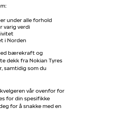
om:
r under alle forhold
 varig verdi
ivitet
et i Norden
 med bærekraft og
ste dekk fra Nokian Tyres
er, samtidig som du
kvelgeren vår ovenfor for
s for din spesifikke
v deg for å snakke med en