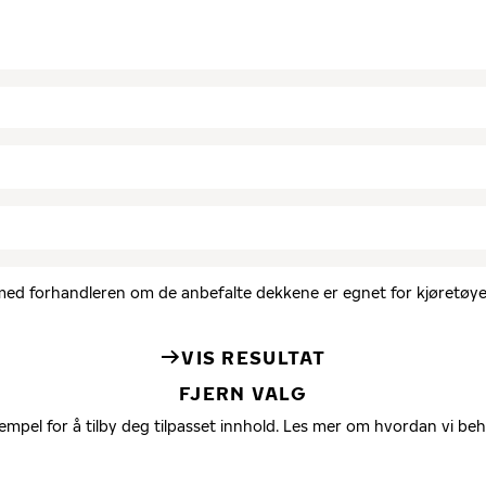
d med forhandleren om de anbefalte dekkene er egnet for kjøretøyet
VIS RESULTAT
FJERN VALG
empel for å tilby deg tilpasset innhold. Les mer om hvordan vi be