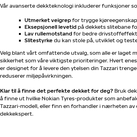
Vår avanserte dekkteknologi inkluderer funksjoner s
Utmerket veigrep
for trygge kjøreegenskape
Eksepsjonell levetid
på dekkets slitebane for
Lav rullemotstand
for bedre drivstoffeffekt
Slitestyrke
du kan stole på, utviklet og test
Velg blant vårt omfattende utvalg, som alle er laget
sikkerhet som våre viktigste prioriteringer. Hvert ene
er designet for å levere den ytelsen din Tazzari treng
reduserer miljøpåvirkningen.
Klar til å finne det perfekte dekket for deg?
Bruk dek
å finne ut hvilke Nokian Tyres-produkter som anbefale
Tazzari-modell, eller finn en forhandler i nærheten a
dekkekspert.