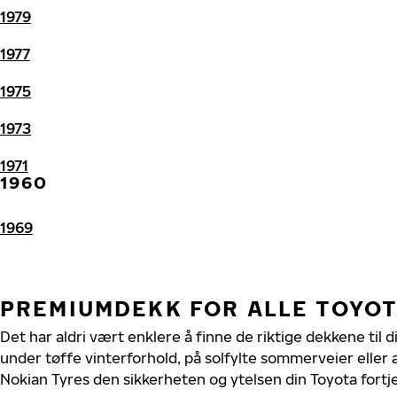
1979
1977
1975
1973
1971
1960
1969
PREMIUMDEKK FOR ALLE TOYO
Det har aldri vært enklere å finne de riktige dekkene til 
under tøffe vinterforhold, på solfylte sommerveier eller 
Nokian Tyres den sikkerheten og ytelsen din Toyota fortj