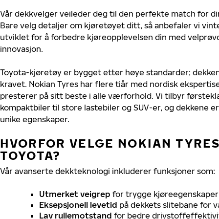
Vår dekkvelger veileder deg til den perfekte match for di
Bare velg detaljer om kjøretøyet ditt, så anbefaler vi v
utviklet for å forbedre kjøreopplevelsen din med velprøvd
innovasjon.
Toyota-kjøretøy er bygget etter høye standarder; dekke
kravet. Nokian Tyres har flere tiår med nordisk ekspertise
presterer på sitt beste i alle værforhold. Vi tilbyr førstekl
kompaktbiler til store lastebiler og SUV-er, og dekkene er
unike egenskaper.
HVORFOR VELGE NOKIAN TYRES 
TOYOTA?
Vår avanserte dekkteknologi inkluderer funksjoner som:
Utmerket veigrep
for trygge kjøreegenskaper 
Eksepsjonell levetid
på dekkets slitebane for v
Lav rullemotstand
for bedre drivstoffeffektivi