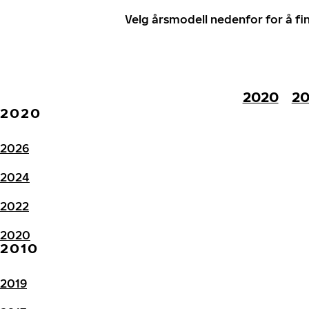
Velg årsmodell nedenfor for å f
2020
20
2020
2026
2024
2022
2020
2010
2019