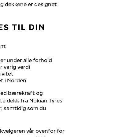
, og dekkene er designet
S TIL DIN
om:
r under alle forhold
 varig verdi
ivitet
et i Norden
 med bærekraft og
ste dekk fra Nokian Tyres
er, samtidig som du
kvelgeren vår ovenfor for