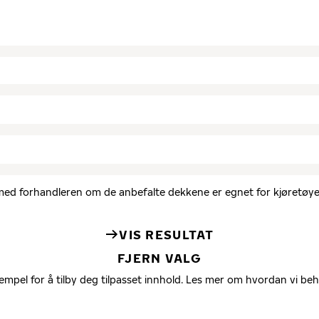
d med forhandleren om de anbefalte dekkene er egnet for kjøretøyet
VIS RESULTAT
FJERN VALG
empel for å tilby deg tilpasset innhold. Les mer om hvordan vi be