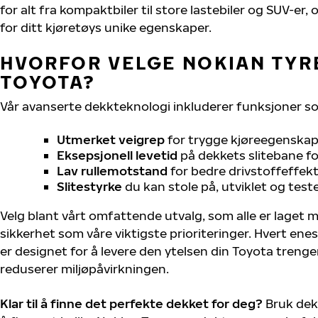
for alt fra kompaktbiler til store lastebiler og SUV-er
for ditt kjøretøys unike egenskaper.
HVORFOR VELGE NOKIAN TYRE
TOYOTA?
Vår avanserte dekkteknologi inkluderer funksjoner s
Utmerket veigrep
for trygge kjøreegenskape
Eksepsjonell levetid
på dekkets slitebane for
Lav rullemotstand
for bedre drivstoffeffekt
Slitestyrke
du kan stole på, utviklet og test
Velg blant vårt omfattende utvalg, som alle er laget
sikkerhet som våre viktigste prioriteringer. Hvert ene
er designet for å levere den ytelsen din Toyota treng
reduserer miljøpåvirkningen.
Klar til å finne det perfekte dekket for deg?
Bruk dek