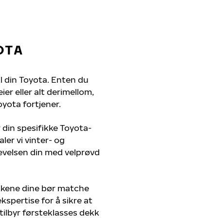
OTA
il din Toyota. Enten du
er eller alt derimellom,
oyota fortjener.
 din spesifikke Toyota-
ler vi vinter- og
evelsen din med velprøvd
kkene dine bør matche
kspertise for å sikre at
 tilbyr førsteklasses dekk