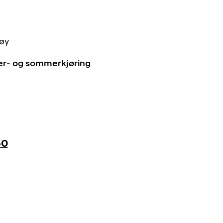
tøy
ter- og sommerkjøring
60