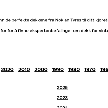
nn de perfekte dekkene fra Nokian Tyres til ditt kjøre
for for å finne ekspertanbefalinger om dekk for vin
2020
2010
2000
1990
1980
1970
19
2025
2023
2021