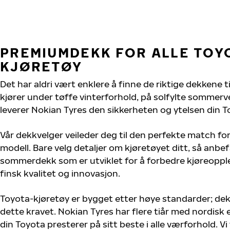
PREMIUMDEKK FOR ALLE TOY
KJØRETØY
Det har aldri vært enklere å finne de riktige dekkene t
kjører under tøffe vinterforhold, på solfylte sommervei
leverer Nokian Tyres den sikkerheten og ytelsen din T
Vår dekkvelger veileder deg til den perfekte match for
modell. Bare velg detaljer om kjøretøyet ditt, så anbefa
sommerdekk som er utviklet for å forbedre kjøreoppl
finsk kvalitet og innovasjon.
Toyota-kjøretøy er bygget etter høye standarder; de
dette kravet. Nokian Tyres har flere tiår med nordisk e
din Toyota presterer på sitt beste i alle værforhold. Vi