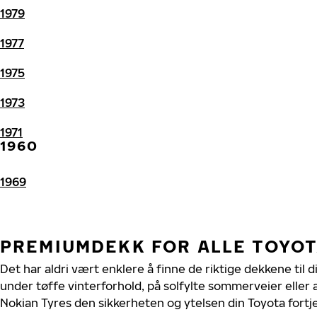
1979
1977
1975
1973
1971
1960
1969
PREMIUMDEKK FOR ALLE TOYO
Det har aldri vært enklere å finne de riktige dekkene til 
under tøffe vinterforhold, på solfylte sommerveier eller 
Nokian Tyres den sikkerheten og ytelsen din Toyota fortj