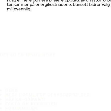
tenker mer på energikostnadene. Uansett bidrar valg 
miljøvennlig.
DET ER EN TRYGG REISE
DEKK
MEST POPULÆRE DEKKSTØRRELSER
HAKKA-GARANTI
FAKTA OM BEDRIFTEN
FORHANDLER