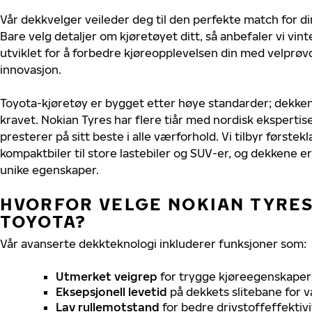
Vår dekkvelger veileder deg til den perfekte match for di
Bare velg detaljer om kjøretøyet ditt, så anbefaler vi v
utviklet for å forbedre kjøreopplevelsen din med velprøvd
innovasjon.
Toyota-kjøretøy er bygget etter høye standarder; dekke
kravet. Nokian Tyres har flere tiår med nordisk ekspertise
presterer på sitt beste i alle værforhold. Vi tilbyr førstekl
kompaktbiler til store lastebiler og SUV-er, og dekkene er
unike egenskaper.
HVORFOR VELGE NOKIAN TYRES 
TOYOTA?
Vår avanserte dekkteknologi inkluderer funksjoner som:
Utmerket veigrep
for trygge kjøreegenskaper 
Eksepsjonell levetid
på dekkets slitebane for v
Lav rullemotstand
for bedre drivstoffeffektivi