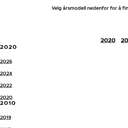
Velg årsmodell nedenfor for å f
2020
20
2020
2026
2024
2022
2020
2010
2019