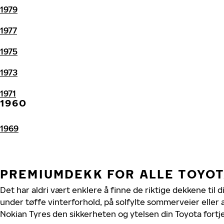
1979
1977
1975
1973
1971
1960
1969
PREMIUMDEKK FOR ALLE TOYO
Det har aldri vært enklere å finne de riktige dekkene til 
under tøffe vinterforhold, på solfylte sommerveier eller 
Nokian Tyres den sikkerheten og ytelsen din Toyota fortj