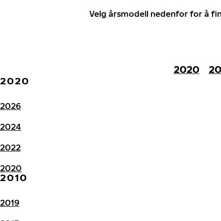
Velg årsmodell nedenfor for å f
2020
20
2020
2026
2024
2022
2020
2010
2019