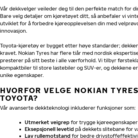
Vår dekkvelger veileder deg til den perfekte match for di
Bare velg detaljer om kjøretøyet ditt, så anbefaler vi v
utviklet for å forbedre kjøreopplevelsen din med velprøvd
innovasjon.
Toyota-kjøretøy er bygget etter høye standarder; dekke
kravet. Nokian Tyres har flere tiår med nordisk ekspertise
presterer på sitt beste i alle værforhold. Vi tilbyr førstekl
kompaktbiler til store lastebiler og SUV-er, og dekkene er
unike egenskaper.
HVORFOR VELGE NOKIAN TYRES 
TOYOTA?
Vår avanserte dekkteknologi inkluderer funksjoner som:
Utmerket veigrep
for trygge kjøreegenskaper 
Eksepsjonell levetid
på dekkets slitebane for v
Lav rullemotstand
for bedre drivstoffeffektivi