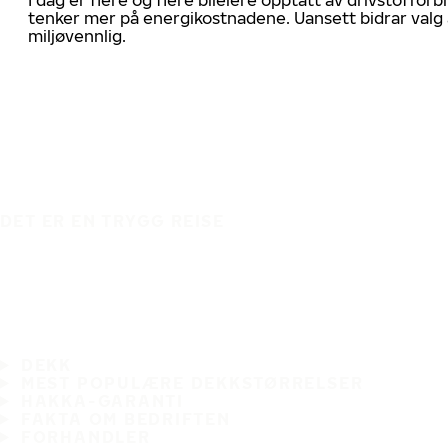
tenker mer på energikostnadene. Uansett bidrar valg 
miljøvennlig.
DET ER EN TRYGG REISE
DEKK
MEST POPULÆRE DEKKSTØRRELSER
HAKKA-GARANTI
FAKTA OM BEDRIFTEN
FORHANDLER