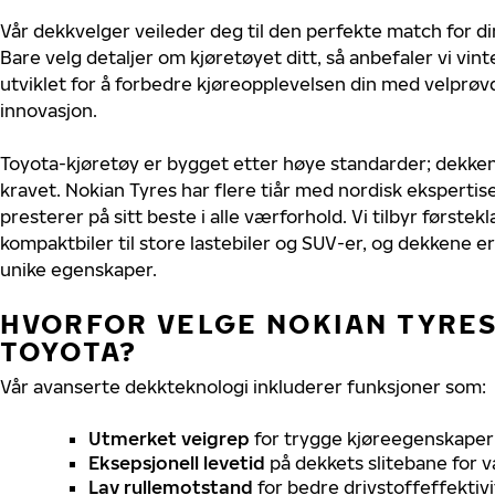
Vår dekkvelger veileder deg til den perfekte match for di
Bare velg detaljer om kjøretøyet ditt, så anbefaler vi v
utviklet for å forbedre kjøreopplevelsen din med velprøvd
innovasjon.
Toyota-kjøretøy er bygget etter høye standarder; dekke
kravet. Nokian Tyres har flere tiår med nordisk ekspertise
presterer på sitt beste i alle værforhold. Vi tilbyr førstekl
kompaktbiler til store lastebiler og SUV-er, og dekkene er
unike egenskaper.
HVORFOR VELGE NOKIAN TYRES 
TOYOTA?
Vår avanserte dekkteknologi inkluderer funksjoner som:
Utmerket veigrep
for trygge kjøreegenskaper 
Eksepsjonell levetid
på dekkets slitebane for v
Lav rullemotstand
for bedre drivstoffeffektivi