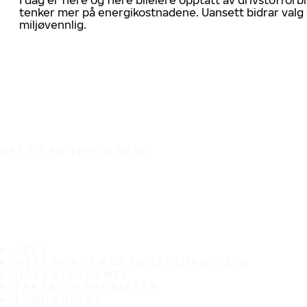
tenker mer på energikostnadene. Uansett bidrar valg 
miljøvennlig.
DET ER EN TRYGG REISE
DEKK
MEST POPULÆRE DEKKSTØRRELSER
HAKKA-GARANTI
FAKTA OM BEDRIFTEN
FORHANDLER