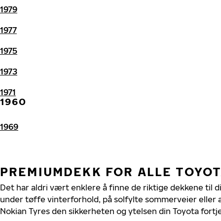
1979
1977
1975
1973
1971
1960
1969
PREMIUMDEKK FOR ALLE TOYO
Det har aldri vært enklere å finne de riktige dekkene til 
under tøffe vinterforhold, på solfylte sommerveier eller 
Nokian Tyres den sikkerheten og ytelsen din Toyota fortj