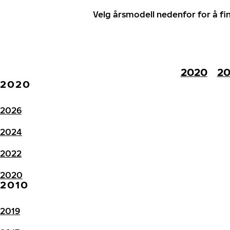
Velg årsmodell nedenfor for å f
2020
20
2020
2026
2024
2022
2020
2010
2019