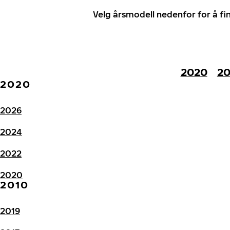
Velg årsmodell nedenfor for å f
2020
20
2020
2026
2024
2022
2020
2010
2019