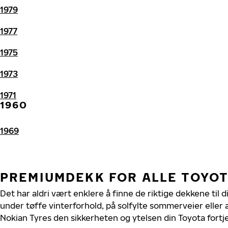
1979
1977
1975
1973
1971
1960
1969
PREMIUMDEKK FOR ALLE TOYO
Det har aldri vært enklere å finne de riktige dekkene til 
under tøffe vinterforhold, på solfylte sommerveier eller 
Nokian Tyres den sikkerheten og ytelsen din Toyota fortj