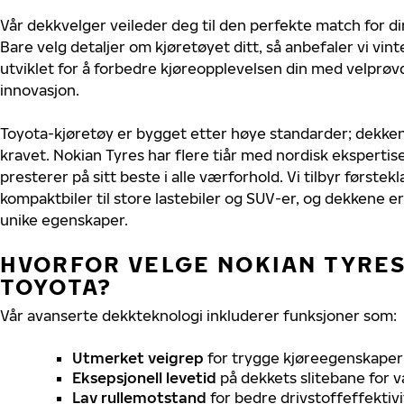
Vår dekkvelger veileder deg til den perfekte match for di
Bare velg detaljer om kjøretøyet ditt, så anbefaler vi v
utviklet for å forbedre kjøreopplevelsen din med velprøvd
innovasjon.
Toyota-kjøretøy er bygget etter høye standarder; dekke
kravet. Nokian Tyres har flere tiår med nordisk ekspertise
presterer på sitt beste i alle værforhold. Vi tilbyr førstekl
kompaktbiler til store lastebiler og SUV-er, og dekkene er
unike egenskaper.
HVORFOR VELGE NOKIAN TYRES 
TOYOTA?
Vår avanserte dekkteknologi inkluderer funksjoner som:
Utmerket veigrep
for trygge kjøreegenskaper 
Eksepsjonell levetid
på dekkets slitebane for v
Lav rullemotstand
for bedre drivstoffeffektivi