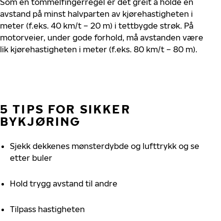
Som
en
tommelfingerregel
er
det
greit
å
holde
en
avstand
på
minst
halvparten
av
kjørehastigheten
i
meter
(
f.eks
. 40 km/t – 20 m) i
tettbygde
strøk
. På
motorveier
,
under
gode
forhold
,
må
avstanden
være
lik
kjørehastigheten
i
meter
(
f.eks
. 80 km/t – 80 m).
5
TIPS
FOR
SIKKER
BYKJØRING
Sjekk
dekkenes
mønsterdybde
og
luft
trykk
og se
etter
buler
Hold
trygg
avstand
til
andre
Tilpass
hastigheten