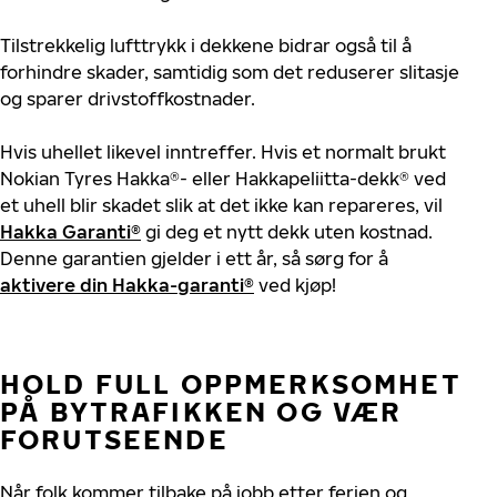
Tilstrekkelig lufttrykk i dekkene bidrar også til å
forhindre skader, samtidig som det reduserer slitasje
og sparer drivstoffkostnader.
Hvis uhellet likevel inntreffer. Hvis et normalt brukt
Nokian Tyres Hakka®- eller Hakkapeliitta-dekk® ved
et uhell blir skadet slik at det ikke kan repareres, vil
Hakka Garanti®
gi deg et nytt dekk uten kostnad.
Denne garantien gjelder i ett år, så sørg for å
aktivere din Hakka-garanti®
ved kjøp!
HOLD
FULL
OPPMERKSOMHET
PÅ
BYTRAFIKKEN
OG
VÆR
FORUTSE
ENDE
Når
folk
kommer
tilbake
på
jobb
etter ferien
og