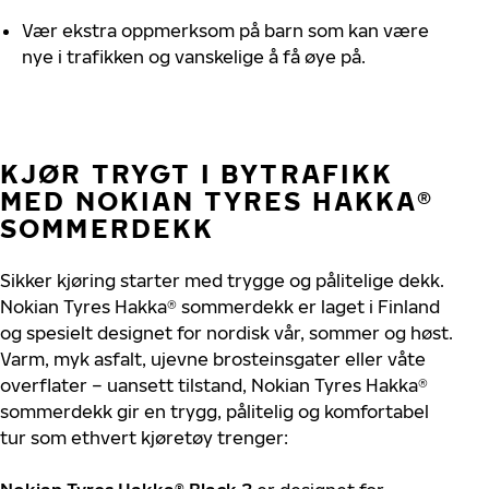
Vær e
kstra
oppmerksom
på
barn
som
kan
være
nye
i
trafikken
og
vanskelige
å
få
øye
på.
KJØR
TRYGT
I
BYTRAFIKK
MED
NOKIAN
TYRES
HAKKA
®
SOMMERDEKK
Sikker
kjøring
starter
med
trygge
og
pålitelige
dekk
.
Nokian
Tyres
Hakka
®
sommerdekk
er
laget
i Finland
og
spesielt
designet
for
nordisk
vår
,
sommer
og
høst
.
Varm
,
myk
asfalt
,
ujevne
brosteinsgater
eller
våte
overflater
–
uansett
tilstand
,
Nokian
Tyres
Hakka
®
sommerdekk
gir
en
trygg
,
pålitelig
og
komfortabel
tur
som
ethvert
kjøretøy
trenger
: