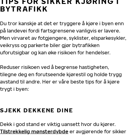
TIPS
FOR
SIKKER
KJØRING
I
BYTRAFIKK
Du tror kanskje at det er tryggere å kjøre i byen enn
på landevei fordi fartsgrensene vanligvis er lavere.
Men virvaret av fotgjengere, syklister, elsparkesykler,
veikryss og parkerte biler gjør
bytrafikken
uforutsigbar og kan øke risikoen for hendelser.
Reduser risikoen ved å begrense hastigheten,
tilegne deg en
forutseende
kjørestil og holde trygg
avstand til andre. Her er våre beste tips for å kjøre
trygt i byen:
SJEKK
DEKKENE
DINE
Dekk i god stand er viktig uansett hvor du kjører.
Tilstrekkelig mønsterdybde
er avgjørende for sikker