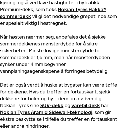
kjøring, også ved lave hastigheter i b
ytrafikk
.
Premium-dekk, som f.eks
Nokian Tyres Hakka®
sommerdekk
vil gi det nødvendige grepet, noe som
er spesielt viktig i høstregnet.
Når høsten nærmer seg, anbefales det å sjekke
sommerdekkenes mønsterdybde for å sikre
sikkerheten. Minste lovlige mønsterdybde for
sommerdekk er 1,6 mm, men når mønsterdybden
synker under 4 mm begynner
vannplaningsegenskapene å forringes betydelig.
Det er også verdt å huske at bygater kan være tøffe
for dekkene. Hvis du treffer en fortauskant, sjekk
dekkene for buler og bytt dem om nødvendig.
Nokian Tyres sine
SUV-dekk
og
varebil dekk
har
Nokian Tyres Aramid Sidewall
-teknologi
, som gir
ekstra beskyttelse i tilfelle du treffer en fortauskant
eller andre hindringer.