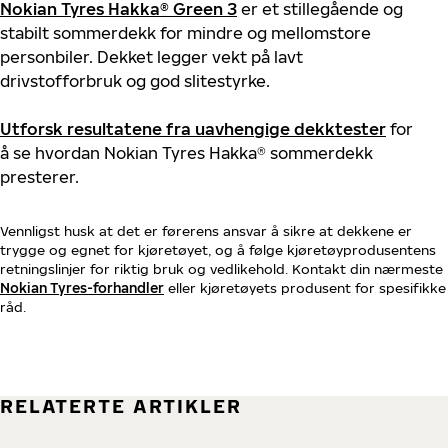
Nokian
Tyres
Hakka
® Green 3
er
et
stillegående
og
stabilt
sommerdekk
for
mindre
og
mellomstore
personbiler
.
Dekket
legger
vekt
på
lavt
drivstofforbruk
og
god slitestyrke
.
Utforsk
resultatene
fra
uavhengige
dekk
test
er
for
å se
hvordan
Nokian
Tyres
Hakka
®
sommerdekk
presterer.
Vennligst husk at det er førerens ansvar å sikre at dekkene er
trygge og egnet for kjøretøyet, og å følge kjøretøyprodusentens
retningslinjer for riktig bruk og vedlikehold. Kontakt din nærmeste
Nokian Tyres-forhandler
eller kjøretøyets produsent for spesifikke
råd.
RELATERTE ARTIKLER