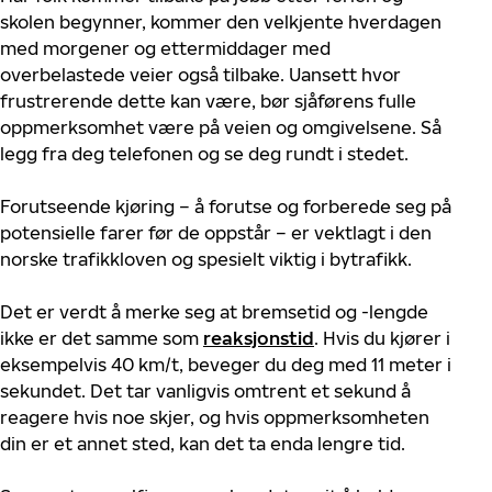
skolen
begynner
,
kommer
de
n
velkjente
hverdagen
med
morgener
og
ettermiddager
med
overbelastede
veier
også
tilbake
.
Uansett
hvor
frustrerende
dette
kan
være
,
bør
sjåførens
fulle
oppmerksomhet
være
på
veien
og
omgivelsene
.
Så
legg
fra
deg
telefonen
og se
deg
rundt
i
stedet
.
Forutseende
kjøring
– å
foruts
e
og
forberede
seg
på
potensielle
farer
før
de
oppstår
–
er
vektlagt
i
den
norske
trafikkloven
og
spesielt
viktig
i
bytrafikk
.
Det
er
verdt
å
merke
seg
at
bremsetid
og -
lengde
ikke
er
det
samme
som
reaksjonstid
.
Hvis
du
kjører
i
eksempel
vis
40 km/t,
beveger
du
deg
med
11
meter
i
sekundet
.
Det
tar
vanligvis
omtrent
et
sekund
å
reagere
hvis
noe
skjer
, og
hvis
oppmerksomheten
din
er
et
annet
sted
,
kan
det
ta
enda
lengre
tid
.