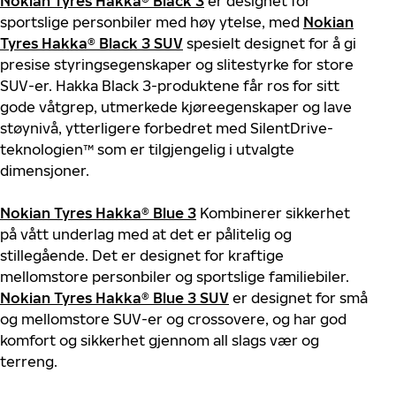
Nokian
Tyres
Hakka
® Black 3
er
designet
for
sport
slige
personbiler
med høy ytelse
,
med
Nokian
Tyres
Hakka
® Black 3 SUV
spesielt
designet
for å
gi
presis
e
styring
segenskaper
og
slitestyrke
for
store
SUV-er.
Hakka
Black 3-produktene
får
ros
for
sitt
gode
våtgrep
,
utmerkede
kjøre
egenskaper
og
lave
støynivå
,
ytterligere
forbedret
med
SilentDrive
-
teknologien™
som
er
tilgjengelig
i
utvalgte
dimensjoner
.
Nokian
Tyres
Hakka
®
Blue
3
Kombinerer
sikkerhet
på
vå
tt underlag
med
at det er
pålitelig
og
stillegående
.
De
t
er
designet
for
kraftige
mellomstore
personbiler
og
sport
slige
familiebiler
.
Nokian
Tyres
Hakka
®
Blue
3 SUV
er
designet
for
små
og
mellomstore
SUV-
er
og
crossovere
, og
har god
komfort
og
sikkerhet
gjennom
all
slags
vær
og
terreng
.