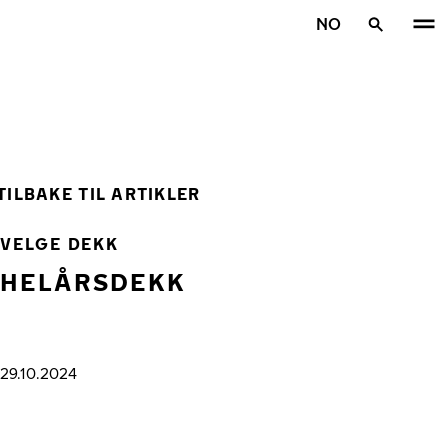
Gå videre til hovedsiden
NO
Hjem
TILBAKE TIL ARTIKLER
VELGE DEKK
HELÅRSDEKK
29.10.2024