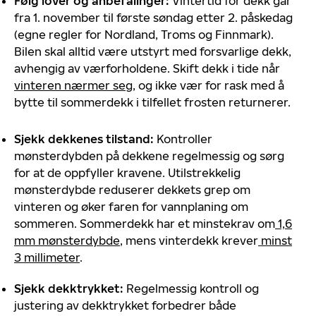
Følg lover og anbefalinger
:
Vintertid for dekk går
fra 1. november til første søndag etter 2. påskedag
(egne regler for Nordland, Troms og Finnmark).
Bilen skal alltid være utstyrt med forsvarlige dekk,
avhengig av værforholdene. Skift dekk i tide når
vinteren nærmer seg
, og ikke vær for rask med å
bytte til sommerdekk i tilfellet frosten returnerer.
Sjekk dekkenes tilstand
:
Kontroller
mønsterdybden på dekkene regelmessig og sørg
for at de oppfyller kravene. Utilstrekkelig
mønsterdybde reduserer dekkets grep om
vinteren og øker faren for vannplaning om
sommeren. Sommerdekk har et minstekrav om
1,6
mm mønsterdybde
, mens vinterdekk krever
minst
3 millimeter
.
Sjekk dekktrykket
:
Regelmessig kontroll og
justering av dekktrykket forbedrer både