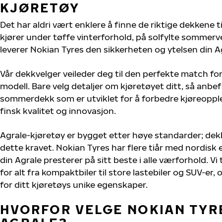
KJØRETØY
Det har aldri vært enklere å finne de riktige dekkene t
kjører under tøffe vinterforhold, på solfylte sommervei
leverer Nokian Tyres den sikkerheten og ytelsen din Ag
Vår dekkvelger veileder deg til den perfekte match for
modell. Bare velg detaljer om kjøretøyet ditt, så anbefa
sommerdekk som er utviklet for å forbedre kjøreoppl
finsk kvalitet og innovasjon.
Agrale-kjøretøy er bygget etter høye standarder; de
dette kravet. Nokian Tyres har flere tiår med nordisk e
din Agrale presterer på sitt beste i alle værforhold. Vi
for alt fra kompaktbiler til store lastebiler og SUV-er
for ditt kjøretøys unike egenskaper.
HVORFOR VELGE NOKIAN TYRE