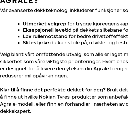
AGRALE?
Vår avanserte dekkteknologi inkluderer funksjoner s
Utmerket veigrep
for trygge kjøreegenskape
Eksepsjonell levetid
på dekkets slitebane for
Lav rullemotstand
for bedre drivstoffeffekt
Slitestyrke
du kan stole på, utviklet og test
Velg blant vårt omfattende utvalg, som alle er laget
sikkerhet som våre viktigste prioriteringer. Hvert ene
er designet for å levere den ytelsen din Agrale trenge
reduserer miljøpåvirkningen.
Klar til å finne det perfekte dekket for deg?
Bruk dek
å finne ut hvilke Nokian Tyres-produkter som anbefale
Agrale-modell, eller finn en forhandler i nærheten av
dekkekspert.