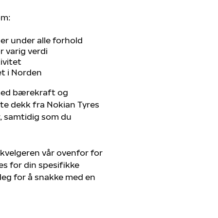
om:
r under alle forhold
 varig verdi
ivitet
et i Norden
 med bærekraft og
ste dekk fra Nokian Tyres
r, samtidig som du
kvelgeren vår ovenfor for
s for din spesifikke
 deg for å snakke med en