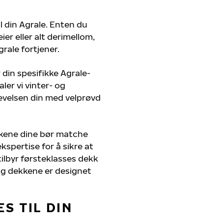
il din Agrale. Enten du
er eller alt derimellom,
rale fortjener.
 din spesifikke Agrale-
ler vi vinter- og
evelsen din med velprøvd
kkene dine bør matche
kspertise for å sikre at
 tilbyr førsteklasses dekk
, og dekkene er designet
S TIL DIN