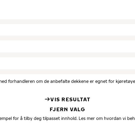
d med forhandleren om de anbefalte dekkene er egnet for kjøretøyet
VIS RESULTAT
FJERN VALG
empel for å tilby deg tilpasset innhold. Les mer om hvordan vi be