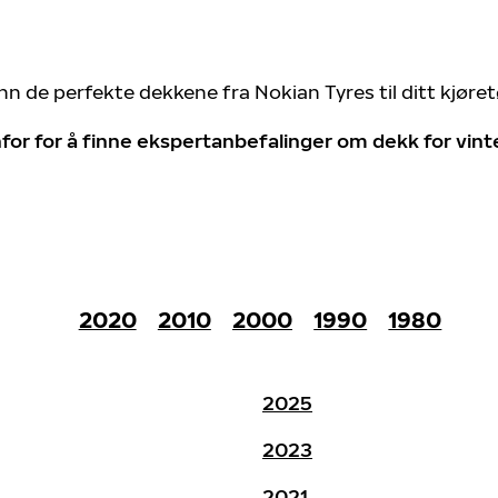
nn de perfekte dekkene fra Nokian Tyres til ditt kjøre
for for å finne ekspertanbefalinger om dekk for vin
2020
2010
2000
1990
1980
2025
2023
2021