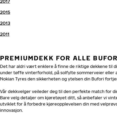
2017
2015
2013
2011
PREMIUMDEKK FOR ALLE BUFOR
Det har aldri vært enklere å finne de riktige dekkene til d
under tøffe vinterforhold, på solfylte sommerveier eller 
Nokian Tyres den sikkerheten og ytelsen din Bufori fortje
Vår dekkvelger veileder deg til den perfekte match for di
Bare velg detaljer om kjøretøyet ditt, så anbefaler vi v
utviklet for å forbedre kjøreopplevelsen din med velprøvd
innovasjon.