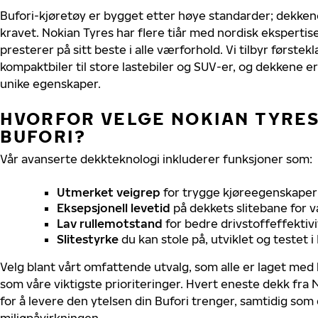
Bufori-kjøretøy er bygget etter høye standarder; dekke
kravet. Nokian Tyres har flere tiår med nordisk ekspertise 
presterer på sitt beste i alle værforhold. Vi tilbyr førstekl
kompaktbiler til store lastebiler og SUV-er, og dekkene er
unike egenskaper.
HVORFOR VELGE NOKIAN TYRES 
BUFORI?
Vår avanserte dekkteknologi inkluderer funksjoner som:
Utmerket veigrep
for trygge kjøreegenskaper 
Eksepsjonell levetid
på dekkets slitebane for v
Lav rullemotstand
for bedre drivstoffeffektivi
Slitestyrke
du kan stole på, utviklet og testet 
Velg blant vårt omfattende utvalg, som alle er laget med
som våre viktigste prioriteringer. Hvert eneste dekk fra 
for å levere den ytelsen din Bufori trenger, samtidig som
miljøpåvirkningen.