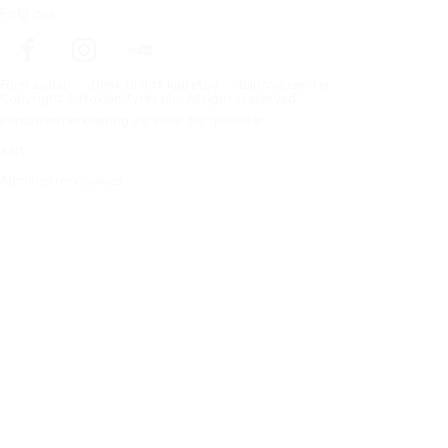
Følg oss
Förstasidan
Dekk til ditt kjøretøy
Bilprodusenter
Copyright © Nokian Tyres plc. All rights reserved.
Personvernerklæring og vilkår for tjenester
Kart
Administrer cookies