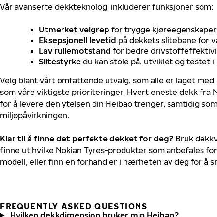
Vår avanserte dekkteknologi inkluderer funksjoner som:
Utmerket veigrep
for trygge kjøreegenskaper 
Eksepsjonell levetid
på dekkets slitebane for v
Lav rullemotstand
for bedre drivstoffeffektivi
Slitestyrke
du kan stole på, utviklet og testet 
Velg blant vårt omfattende utvalg, som alle er laget med
som våre viktigste prioriteringer. Hvert eneste dekk fra 
for å levere den ytelsen din Heibao trenger, samtidig so
miljøpåvirkningen.
Klar til å finne det perfekte dekket for deg?
Bruk dekkv
finne ut hvilke Nokian Tyres-produkter som anbefales for
modell, eller finn en forhandler i nærheten av deg for å
FREQUENTLY ASKED QUESTIONS
Hvilken dekkdimensjon bruker min Heibao?