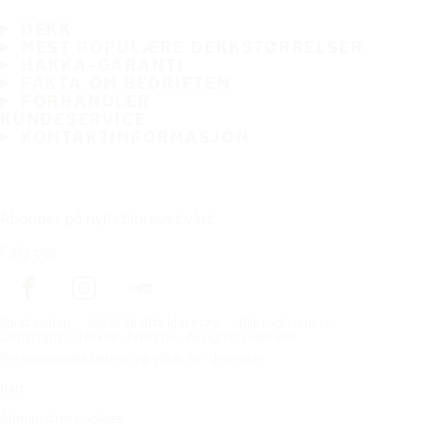
DEKK
MEST POPULÆRE DEKKSTØRRELSER
HAKKA-GARANTI
FAKTA OM BEDRIFTEN
FORHANDLER
KUNDESERVICE
KONTAKTINFORMASJON
Abonner på nyhetsbrevet vårt
Følg oss
Förstasidan
Dekk til ditt kjøretøy
Bilprodusenter
Copyright © Nokian Tyres plc. All rights reserved.
Personvernerklæring og vilkår for tjenester
Kart
Administrer cookies