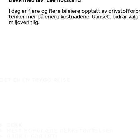
I dag er flere og flere bileiere opptatt av drivstoff
tenker mer på energikostnadene. Uansett bidrar valg 
miljøvennlig.
DET ER EN TRYGG REISE
DEKK
MEST POPULÆRE DEKKSTØRRELSER
HAKKA-GARANTI