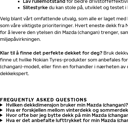
Lav rullemotstand
for bedre drivstoffeffektivi
Slitestyrke
du kan stole på, utviklet og testet 
Velg blant vårt omfattende utvalg, som alle er laget med
som våre viktigste prioriteringer. Hvert eneste dekk fra 
for å levere den ytelsen din Mazda (changan) trenger, sa
miljøpåvirkningen.
Klar til å finne det perfekte dekket for deg?
Bruk dekkv
finne ut hvilke Nokian Tyres-produkter som anbefales for
(changan)-modell, eller finn en forhandler i nærheten av
dekkekspert.
FREQUENTLY ASKED QUESTIONS
Hvilken dekkdimensjon bruker min Mazda (changan)?
Hva er forskjellen mellom vinterdekk og sommerde
Hvor ofte bør jeg bytte dekk på min Mazda (changa
Hva er det anbefalte lufttrykket for min Mazda (cha