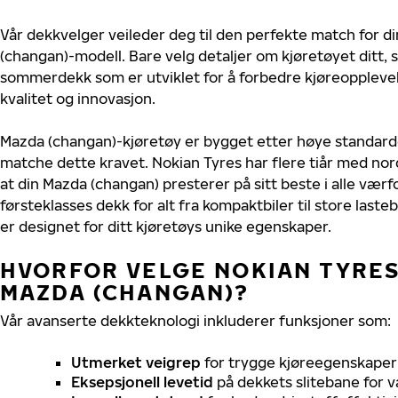
Vår dekkvelger veileder deg til den perfekte match for d
(changan)-modell. Bare velg detaljer om kjøretøyet ditt, s
sommerdekk som er utviklet for å forbedre kjøreoppleve
kvalitet og innovasjon.
Mazda (changan)-kjøretøy er bygget etter høye standard
matche dette kravet. Nokian Tyres har flere tiår med nord
at din Mazda (changan) presterer på sitt beste i alle værfo
førsteklasses dekk for alt fra kompaktbiler til store last
er designet for ditt kjøretøys unike egenskaper.
HVORFOR VELGE NOKIAN TYRES 
MAZDA (CHANGAN)?
Vår avanserte dekkteknologi inkluderer funksjoner som:
Utmerket veigrep
for trygge kjøreegenskaper 
Eksepsjonell levetid
på dekkets slitebane for v