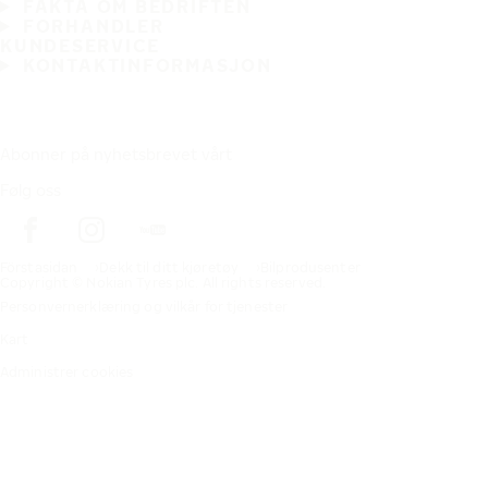
FAKTA OM BEDRIFTEN
FORHANDLER
KUNDESERVICE
KONTAKTINFORMASJON
Abonner på nyhetsbrevet vårt
Følg oss
Förstasidan
Dekk til ditt kjøretøy
Bilprodusenter
Copyright © Nokian Tyres plc. All rights reserved.
Personvernerklæring og vilkår for tjenester
Kart
Administrer cookies