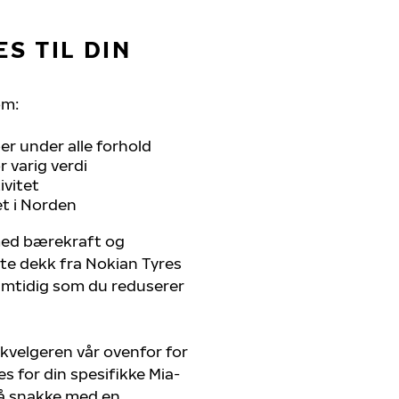
S TIL DIN
om:
r under alle forhold
 varig verdi
ivitet
et i Norden
 med bærekraft og
ste dekk fra Nokian Tyres
samtidig som du reduserer
kvelgeren vår ovenfor for
s for din spesifikke Mia-
r å snakke med en