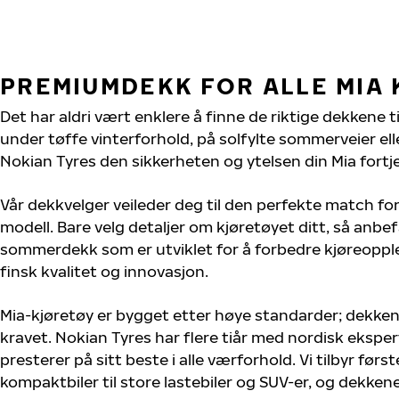
PREMIUMDEKK FOR ALLE MIA
Det har aldri vært enklere å finne de riktige dekkene ti
under tøffe vinterforhold, på solfylte sommerveier elle
Nokian Tyres den sikkerheten og ytelsen din Mia fortj
Vår dekkvelger veileder deg til den perfekte match for
modell. Bare velg detaljer om kjøretøyet ditt, så anbefa
sommerdekk som er utviklet for å forbedre kjøreoppl
finsk kvalitet og innovasjon.
Mia-kjøretøy er bygget etter høye standarder; dekke
kravet. Nokian Tyres har flere tiår med nordisk ekspert
presterer på sitt beste i alle værforhold. Vi tilbyr førs
kompaktbiler til store lastebiler og SUV-er, og dekkene