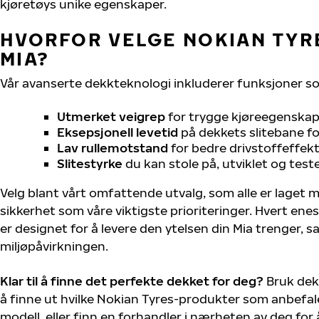
kjøretøys unike egenskaper.
HVORFOR VELGE NOKIAN TYRE
MIA?
Vår avanserte dekkteknologi inkluderer funksjoner s
Utmerket veigrep
for trygge kjøreegenskape
Eksepsjonell levetid
på dekkets slitebane for
Lav rullemotstand
for bedre drivstoffeffekt
Slitestyrke
du kan stole på, utviklet og test
Velg blant vårt omfattende utvalg, som alle er laget
sikkerhet som våre viktigste prioriteringer. Hvert ene
er designet for å levere den ytelsen din Mia trenger, 
miljøpåvirkningen.
Klar til å finne det perfekte dekket for deg?
Bruk dek
å finne ut hvilke Nokian Tyres-produkter som anbefale
modell, eller finn en forhandler i nærheten av deg fo