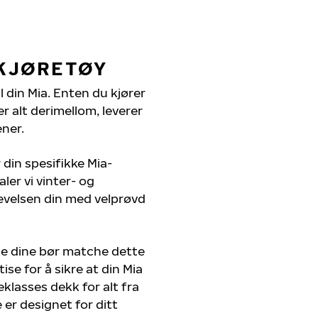
 KJØRETØY
l din Mia. Enten du kjører
r alt derimellom, leverer
ener.
 din spesifikke Mia-
ler vi vinter- og
evelsen din med velprøvd
ne dine bør matche dette
ise for å sikre at din Mia
teklasses dekk for alt fra
 er designet for ditt