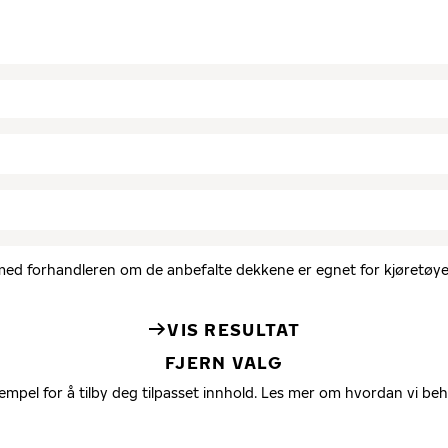
d med forhandleren om de anbefalte dekkene er egnet for kjøretøyet
VIS RESULTAT
FJERN VALG
empel for å tilby deg tilpasset innhold. Les mer om hvordan vi be