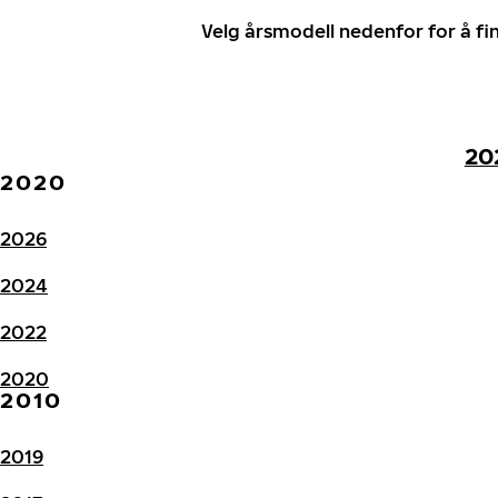
Velg årsmodell nedenfor for å f
20
2020
2026
2024
2022
2020
2010
2019