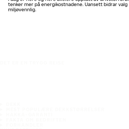
tenker mer på energikostnadene. Uansett bidrar valg 
miljøvennlig.
DET ER EN TRYGG REISE
DEKK
MEST POPULÆRE DEKKSTØRRELSER
HAKKA-GARANTI
FAKTA OM BEDRIFTEN
FORHANDLER