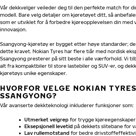
Vår dekkvelger veileder deg til den perfekte match for d
modell. Bare velg detaljer om kjøretøyet ditt, så anbefal
som er utviklet for å forbedre kjøreopplevelsen din med v
innovasjon.
Ssangyong-kjøretøy er bygget etter høye standarder; d
dette kravet. Nokian Tyres har flere tiår med nordisk ekspe
Ssangyong presterer på sitt beste i alle værforhold. Vi til
alt fra kompaktbiler til store lastebiler og SUV-er, og dek
kjøretøys unike egenskaper.
HVORFOR VELGE NOKIAN TYRES 
SSANGYONG?
Vår avanserte dekkteknologi inkluderer funksjoner som:
Utmerket veigrep
for trygge kjøreegenskaper 
Eksepsjonell levetid
på dekkets slitebane for v
Lav rullemotstand
for bedre drivstoffeffektivi