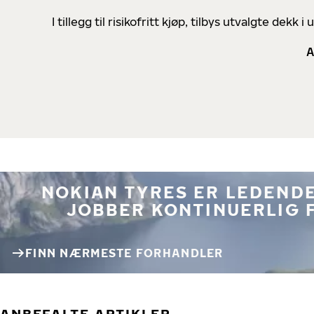
I tillegg til risikofritt kjøp, tilbys utvalgte de
A
NOKIAN TYRES ER LEDENDE
JOBBER KONTINUERLIG 
FINN NÆRMESTE FORHANDLER
ANBEFALTE ARTIKLER